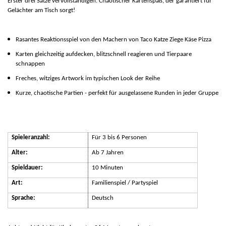
Erster drei Sätze vervollständigen. Chaotischer Kartenspaß, der garantiert für
Gelächter am Tisch sorgt!
Rasantes Reaktionsspiel von den Machern von
Taco Katze Ziege Käse Pizza
Karten gleichzeitig aufdecken, blitzschnell reagieren und Tierpaare
schnappen
Freches, witziges Artwork im typischen Look der Reihe
Kurze, chaotische Partien - perfekt für ausgelassene Runden in jeder Gruppe
Spieleranzahl:
Für 3 bis 6 Personen
Alter:
Ab 7 Jahren
Spieldauer:
10 Minuten
Art:
Familienspiel / Partyspiel
Sprache:
Deutsch