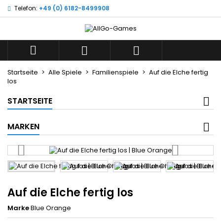
Telefon:
+49 (0) 6182-8499908
×
×
×
Wunschliste
((title))
Anmelden
Sie müssen angemeldet sein, um Artikel Ihrer
((label))



Wunschliste hinzufügen zu können.
add_circle_outline
Neue Liste anlegen
Startseite
Alle Spiele
Familienspiele
Auf die Elche fertig
los
((cancelText))
((loginText))
((cancelText))
((createText))
STARTSEITE
MARKEN
Auf die Elche fertig los
Marke
Blue Orange