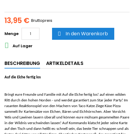
13,95 €
Bruttopreis
In den Warenkorb
Menge


Auf Lager
BESCHREIBUNG
ARTIKELDETAILS
Auf die Elche fertig los
Bringt eure Freunde und Familie mit
Auf die Elche fertig los!
auf einen wilden
Ritt durch den hohen Norden - und werdet garantiert zum Star jeder Party! Im
rasanten Reaktionsspiel von den Machern von
Taco Katze Ziege Käse Pizza
sammelt ihr Kartensätze von Elchen, Bären und Eichhörnchen. Aber Vorsicht:
Yetis und Lawinen lauern überall und können eure mühsam gesammelten Paare
in der Wildnis verschwinden lassen! Auf Kommando klatscht jeder seine Karte
auf den Tisch und dann heißt es: schnell sein, das beste Tier schnappen und als