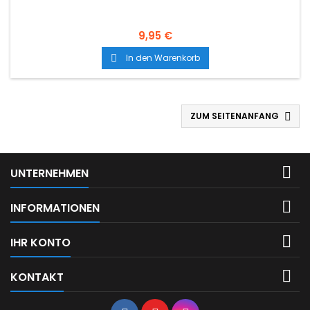
9,95 €
In den Warenkorb

ZUM SEITENANFANG


UNTERNEHMEN

INFORMATIONEN

IHR KONTO

KONTAKT