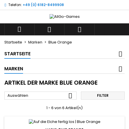
Telefon:
+49 (0) 6182-8499908
×
×
×
×
Wunschliste
((modalTitle))
((title))
Anmelden
((confirmMessage))
Sie müssen angemeldet sein, um Artikel Ihrer
((label))



Wunschliste hinzufügen zu können.
add_circle_outline
Neue Liste anlegen
Startseite
Marken
Blue Orange
((cancelText))
((modalDeleteText))
((cancelText))
((loginText))
STARTSEITE
((cancelText))
((createText))
MARKEN
ARTIKEL DER MARKE BLUE ORANGE

Auswählen
FILTER
1 - 6 von 6 Artikel(n)