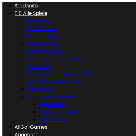
Startseite


Alle Spiele
Neuheiten
Kinderspiele
Familienspiele
Kennerspiele
Expertenspiele
Fremdsprachige Spiele
Solospiele
Sammelkartenspiele / TCG
Zwei-Personen-Spiele
Partyspiele


Unterkategorien
Reisespiele
Spiele des Jahres
Schulanfang
AllGo-Games
Angebote