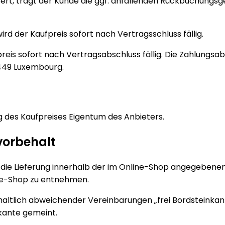
rt, trägt der Kunde die ggf. anfallenden Rückbuchungsgeb
ird der Kaufpreis sofort nach Vertragsschluss fällig.
ufpreis sofort nach Vertragsabschluss fällig. Die Zahlungs
-2449 Luxembourg.
g des Kaufpreises Eigentum des Anbieters.
vorbehalt
 die Lieferung innerhalb der im Online-Shop angegebene
ine-Shop zu entnehmen.
ehaltlich abweichender Vereinbarungen „frei Bordsteinkant
kante gemeint.