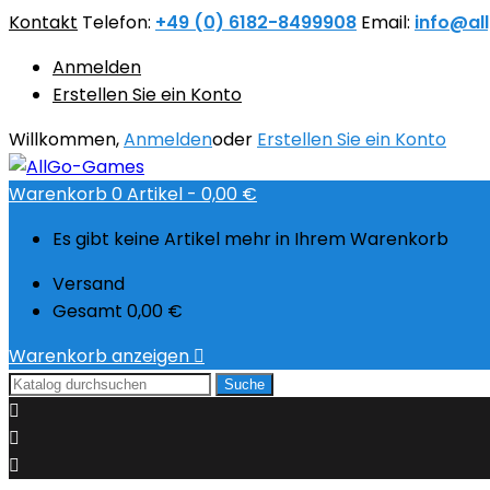
Kontakt
Telefon:
+49 (0) 6182-8499908
Email:
info@al
Anmelden
Erstellen Sie ein Konto
Willkommen,
Anmelden
oder
Erstellen Sie ein Konto
Warenkorb
0
Artikel -
0,00 €
Es gibt keine Artikel mehr in Ihrem Warenkorb
Versand
Gesamt
0,00 €
Warenkorb anzeigen

Suche


