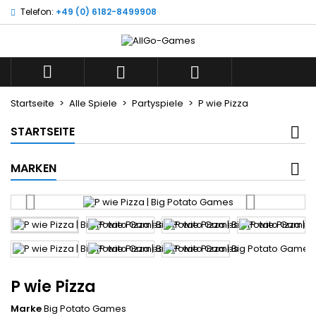
Telefon:
+49 (0) 6182-8499908
×
×
×
Wunschliste
((title))
Anmelden
Sie müssen angemeldet sein, um Artikel Ihrer
((label))



Wunschliste hinzufügen zu können.
add_circle_outline
Neue Liste anlegen
Startseite
Alle Spiele
Partyspiele
P wie Pizza
((cancelText))
((loginText))
STARTSEITE
((cancelText))
((createText))
MARKEN
P wie Pizza
Marke
Big Potato Games