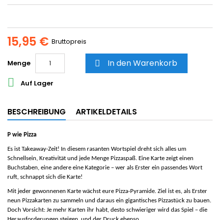
15,95 €
Bruttopreis
In den Warenkorb
Menge


Auf Lager
BESCHREIBUNG
ARTIKELDETAILS
P wie Pizza
Es ist Takeaway-Zeit! In diesem rasanten Wortspiel dreht sich alles um
Schnellsein, Kreativität und jede Menge Pizzaspaß. Eine Karte zeigt einen
Buchstaben, eine andere eine Kategorie – wer als Erster ein passendes Wort
ruft, schnappt sich die Karte!
Mit jeder gewonnenen Karte wächst eure Pizza-Pyramide. Ziel ist es, als Erster
neun Pizzakarten zu sammeln und daraus ein gigantisches Pizzastück zu bauen.
Doch Vorsicht: Je mehr Karten ihr habt, desto schwieriger wird das Spiel – die
Herausforderungen steigen, und der Druck ebenso.