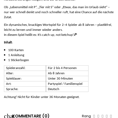
Ob „Lebensmittel mit P“, „Tier mit S“ oder „Etwas, das man im Urlaub sieht“ –
nur wer schnell denkt und noch schneller ruft, hat eine Chance auf die nächste
Zutat.
Ein dynamisches, knackiges Wortspiel für 2–4 Spieler ab 8 Jahren – plastikfrei,
leicht zu lernen und immer wieder anders.
🍕
In diesem Spiel heißt es:
It’s catch up, not ketchup!
Inhalt
:
100 Karten
1 Anleitung
1 Stickerbogen
Spieleranzahl:
Für 2 bis 4 Personen
Alter:
Ab 8 Jahren
Spieldauer:
Unter 30 Minuten
Art:
Partyspiel / Familienspiel
Sprache:
Deutsch
Achtung! Nicht für Kinder unter 36 Monaten geeignet.
KOMMENTARE (0)
Rang