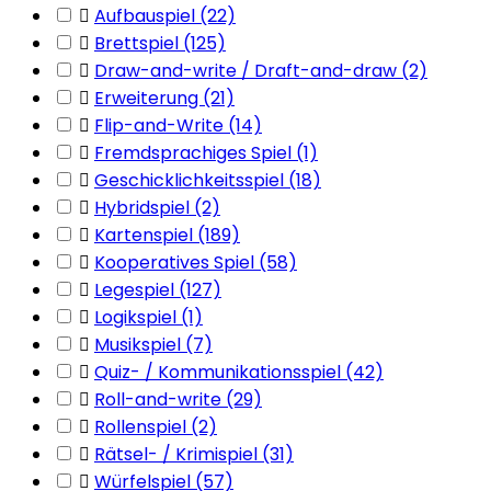

Aufbauspiel
(22)

Brettspiel
(125)

Draw-and-write / Draft-and-draw
(2)

Erweiterung
(21)

Flip-and-Write
(14)

Fremdsprachiges Spiel
(1)

Geschicklichkeitsspiel
(18)

Hybridspiel
(2)

Kartenspiel
(189)

Kooperatives Spiel
(58)

Legespiel
(127)

Logikspiel
(1)

Musikspiel
(7)

Quiz- / Kommunikationsspiel
(42)

Roll-and-write
(29)

Rollenspiel
(2)

Rätsel- / Krimispiel
(31)

Würfelspiel
(57)