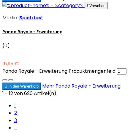

Vorschau
Marke:
Spiel das!
Panda Royale - Erweiterung
(0)
15,95 €
Panda Royale - Erweiterung Produktmengenfeld
Mehr
Panda Royale - Erweiterung

In den Warenkorb
1 - 12 von 620 Artikel(n)
1
2
3
…