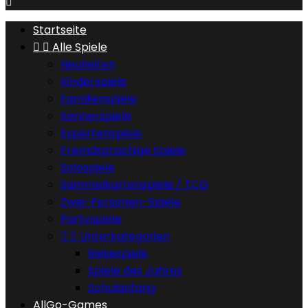

Startseite


Alle Spiele
Neuheiten
Kinderspiele
Familienspiele
Kennerspiele
Expertenspiele
Fremdsprachige Spiele
Solospiele
Sammelkartenspiele / TCG
Zwei-Personen-Spiele
Partyspiele


Unterkategorien
Reisespiele
Spiele des Jahres
Schulanfang
AllGo-Games