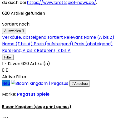
du auch bei
https://www.brettspiel-news.de/
.
620 Artikel gefunden
Sortiert nach:
Auswählen

Verkäufe, absteigend sortiert
Relevanz
Name (A bis Z)
Name (Z bis A)
Preis (aufsteigend)
Preis (absteigend)
Referenz, A bis Z
Referenz, Z bis A
Filter
1 - 12 von 620 Artikel(n)


Aktive Filter
Neu

Vorschau
Marke:
Pegasus Spiele
Bloom Kingdom (deep print games)