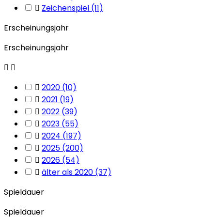

Zeichenspiel
(11)
Erscheinungsjahr
Erscheinungsjahr



2020
(10)

2021
(19)

2022
(39)

2023
(55)

2024
(197)

2025
(200)

2026
(54)

älter als 2020
(37)
Spieldauer
Spieldauer