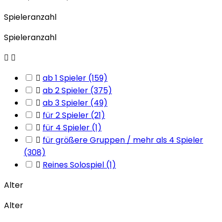
Spieleranzahl
Spieleranzahl



ab 1 Spieler
(159)

ab 2 Spieler
(375)

ab 3 Spieler
(49)

für 2 Spieler
(21)

für 4 Spieler
(1)

für größere Gruppen / mehr als 4 Spieler
(308)

Reines Solospiel
(1)
Alter
Alter