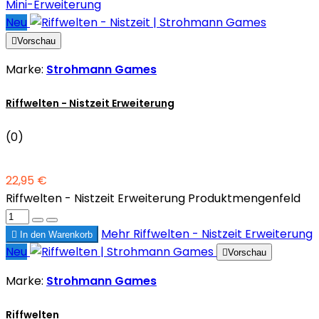
Mini-Erweiterung
Neu

Vorschau
Marke:
Strohmann Games
Riffwelten - Nistzeit Erweiterung
(0)
22,95 €
Riffwelten - Nistzeit Erweiterung Produktmengenfeld
Mehr
Riffwelten - Nistzeit Erweiterung

In den Warenkorb
Neu

Vorschau
Marke:
Strohmann Games
Riffwelten