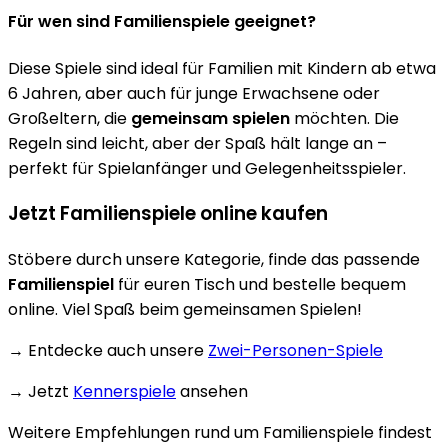
Für wen sind Familienspiele geeignet?
Diese Spiele sind ideal für Familien mit Kindern ab etwa
6 Jahren, aber auch für junge Erwachsene oder
Großeltern, die
gemeinsam spielen
möchten. Die
Regeln sind leicht, aber der Spaß hält lange an –
perfekt für Spielanfänger und Gelegenheitsspieler.
Jetzt Familienspiele online kaufen
Stöbere durch unsere Kategorie, finde das passende
Familienspiel
für euren Tisch und bestelle bequem
online. Viel Spaß beim gemeinsamen Spielen!
→ Entdecke auch unsere
Zwei-Personen-Spiele
→ Jetzt
Kennerspiele
ansehen
Weitere Empfehlungen rund um Familienspiele findest