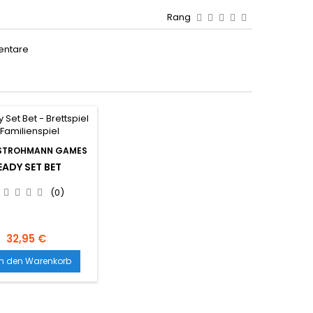
Rang
entare
STROHMANN GAMES
EADY SET BET
(0)
32,95 €
In den Warenkorb