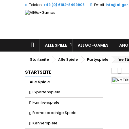
Telefon:
+49 (0) 6182-8499908
Email:
info@allgo
W
(
A
Si
((l
zu
STARTSEITE
ALLE SPIELE
ALLGO-GAMES
ANG
Startseite
Alle Spiele
Partyspiele
´ne T
STARTSEITE
Alle Spiele
Expertenspiele
Familienspiele
Fremdsprachige Spiele
Kennerspiele