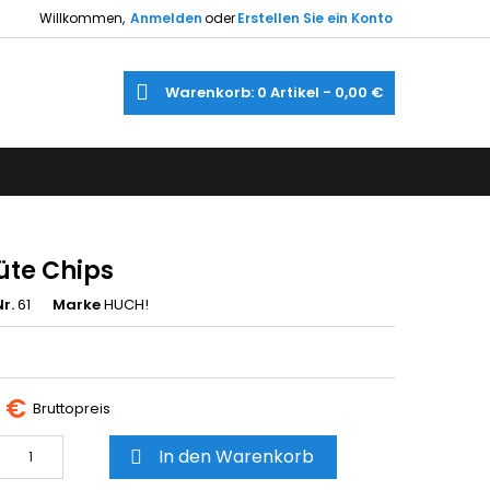
Willkommen,
Anmelden
oder
Erstellen Sie ein Konto
×
×
×
e
Warenkorb
0
Artikel -
0,00 €
gen
utline
gen
)
)
üte Chips
r.
61
Marke
HUCH!
9 €
Bruttopreis
In den Warenkorb
