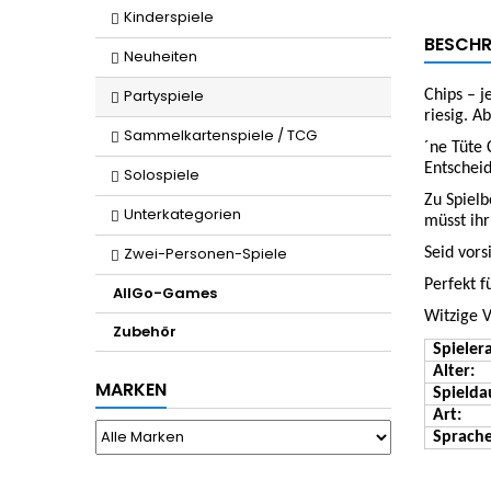
Kinderspiele
BESCHR
Neuheiten
Partyspiele
Chips – j
riesig. 
Sammelkartenspiele / TCG
´ne Tüte 
Entschei
Solospiele
Zu Spiel
Unterkategorien
müsst ihr
Zwei-Personen-Spiele
Seid vors
Perfekt f
AllGo-Games
Witzige V
Zubehör
Spieler
Alter:
MARKEN
Spielda
Art:
Sprache