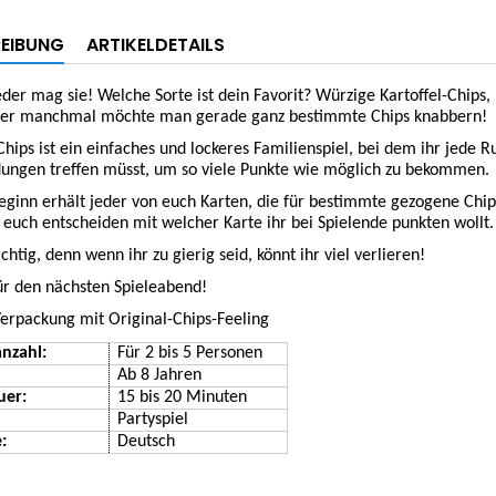
EIBUNG
ARTIKELDETAILS
eder mag sie! Welche Sorte ist dein Favorit? Würzige Kartoffel-Chips,
Aber manchmal möchte man gerade ganz bestimmte Chips knabbern!
Chips ist ein einfaches und lockeres Familienspiel, bei dem ihr jede Ru
dungen treffen müsst, um so viele Punkte wie möglich zu bekommen.
beginn erhält jeder von euch Karten, die für bestimmte gezogene Ch
 euch entscheiden mit welcher Karte ihr bei Spielende punkten wollt
ichtig, denn wenn ihr zu gierig seid, könnt ihr viel verlieren!
ür den nächsten Spieleabend!
erpackung mit Original-Chips-Feeling
anzahl:
Für
2
bis 5
Personen
Ab
8
Jahren
uer:
15 bis 20
Minuten
Party
s
piel
:
Deutsch