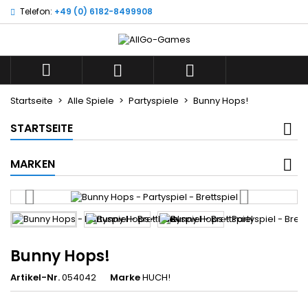
Telefon:
+49 (0) 6182-8499908
×
×
×
Wunschliste
((title))
Anmelden
Sie müssen angemeldet sein, um Artikel Ihrer
((label))



Wunschliste hinzufügen zu können.
add_circle_outline
Neue Liste anlegen
Startseite
Alle Spiele
Partyspiele
Bunny Hops!
((cancelText))
((loginText))
STARTSEITE
((cancelText))
((createText))
MARKEN
Bunny Hops!
Artikel-Nr.
054042
Marke
HUCH!