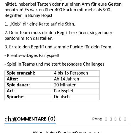
hättet, nebenbei Tanzen oder nur einen Arm für eure Gesten
benutzen! Es warten über 400 Karten mit mehr als 900
Begriffen in Bunny Hops!
1. „Kleb“ dir eine Karte auf die Stirn.
2. Dein Team muss dir den Begriff erklären, singen oder
pantomimisch darstellen.
3. Errate den Begriff und sammle Punkte für dein Team.
- Kreativ-witziges Partyspiel!
- Spiel in Teams und meistert besondere Challenges
Spieleranzahl:
4
bis
16
Personen
Alter:
Ab
1
4
Jahren
Spieldauer:
20
Minuten
Art:
Partys
piel
Sprache:
Deutsch
KOMMENTARE (0)
Rang
Aktuell keine Kunden-Kommentare