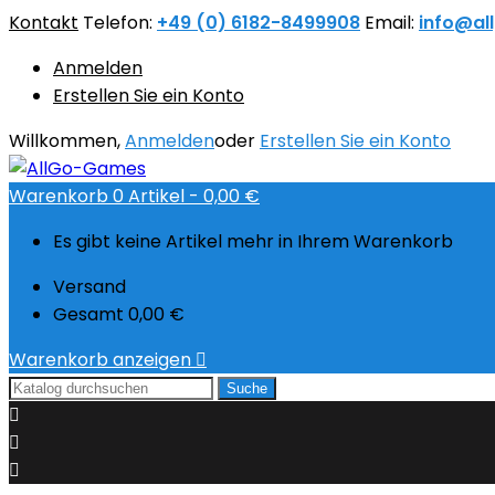
Kontakt
Telefon:
+49 (0) 6182-8499908
Email:
info@al
Anmelden
Erstellen Sie ein Konto
Willkommen,
Anmelden
oder
Erstellen Sie ein Konto
Warenkorb
0
Artikel -
0,00 €
Es gibt keine Artikel mehr in Ihrem Warenkorb
Versand
Gesamt
0,00 €
Warenkorb anzeigen

Suche


