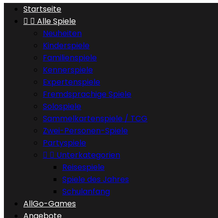
Startseite


Alle Spiele
Neuheiten
Kinderspiele
Familienspiele
Kennerspiele
Expertenspiele
Fremdsprachige Spiele
Solospiele
Sammelkartenspiele / TCG
Zwei-Personen-Spiele
Partyspiele


Unterkategorien
Reisespiele
Spiele des Jahres
Schulanfang
AllGo-Games
Angebote