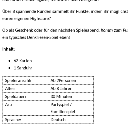
und fordert Schnelligkeit, Teamwork und Wortgefühl.
Über 8 spannende Runden sammelt ihr Punkte, indem ihr möglichst vi
euren eigenen Highscore?
Ob als Geschenk oder für den nächsten Spieleabend:
Komm zum Pu
ein typisches Denkriesen-Spiel eben!
Inhalt
:
63 Karten
1 Sanduhr
Spieleranzahl:
Ab 2Personen
Alter:
Ab 8 Jahren
Spieldauer:
30 Minuten
Art:
Partyspiel /
Familienspiel
Sprache:
Deutsch