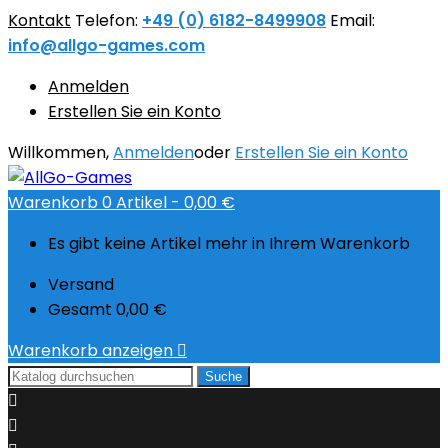
Kontakt
Telefon:
+49 (0) 6182-8499908
Email:
info@allgo-games.com
Anmelden
Erstellen Sie ein Konto
Willkommen,
Anmelden
oder
Erstellen Sie ein Konto
Warenkorb
0
Artikel -
0,00 €
Es gibt keine Artikel mehr in Ihrem Warenkorb
Versand
Gesamt
0,00 €
Warenkorb anzeigen

Suche

