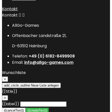
Kontakt
Kontakt


AllGo-Games
Offenbacher Landstraße 21,
D-63512 Hainburg
Telefon:
+49 (0) 6182-8499908
Email:
info@allgo-games.com
Wunschliste
×
add_circle_outline
Neue Liste anlegen
((title))
×
((label))
((cancelText))
((createText))