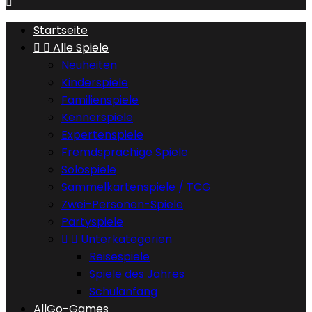

Startseite


Alle Spiele
Neuheiten
Kinderspiele
Familienspiele
Kennerspiele
Expertenspiele
Fremdsprachige Spiele
Solospiele
Sammelkartenspiele / TCG
Zwei-Personen-Spiele
Partyspiele


Unterkategorien
Reisespiele
Spiele des Jahres
Schulanfang
AllGo-Games