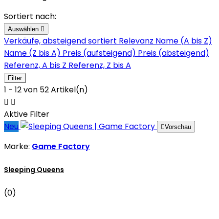
Sortiert nach:
Auswählen

Verkäufe, absteigend sortiert
Relevanz
Name (A bis Z)
Name (Z bis A)
Preis (aufsteigend)
Preis (absteigend)
Referenz, A bis Z
Referenz, Z bis A
Filter
1 - 12 von 52 Artikel(n)


Aktive Filter
Neu

Vorschau
Marke:
Game Factory
Sleeping Queens
(0)