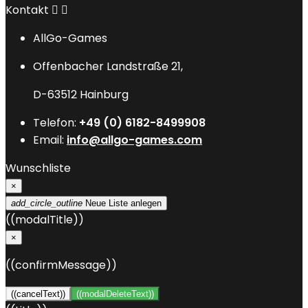
Kontakt


AllGo-Games
Offenbacher Landstraße 21,
D-63512 Hainburg
Telefon:
+49 (0) 6182-8499908
Email:
info@allgo-games.com
Wunschliste
×
add_circle_outline
Neue Liste anlegen
((modalTitle))
×
((confirmMessage))
((cancelText))
((modalDeleteText))