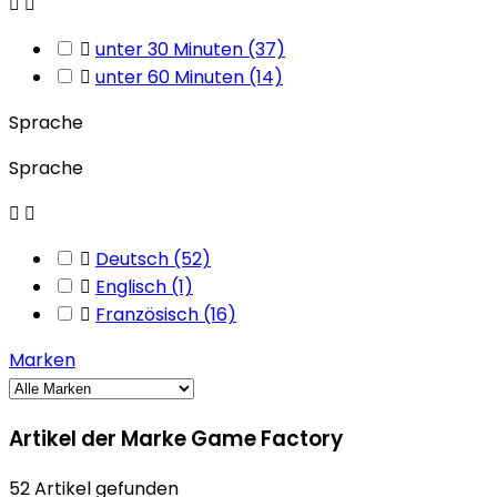



unter 30 Minuten
(37)

unter 60 Minuten
(14)
Sprache
Sprache



Deutsch
(52)

Englisch
(1)

Französisch
(16)
Marken
Artikel der Marke Game Factory
52 Artikel gefunden