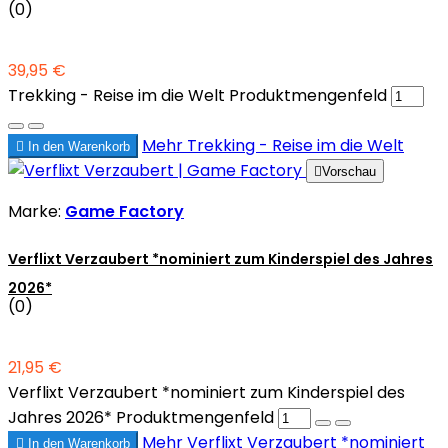
(0)
39,95 €
Trekking - Reise im die Welt Produktmengenfeld
Mehr
Trekking - Reise im die Welt

In den Warenkorb

Vorschau
Marke:
Game Factory
Verflixt Verzaubert *nominiert zum Kinderspiel des Jahres
2026*
(0)
21,95 €
Verflixt Verzaubert *nominiert zum Kinderspiel des
Jahres 2026* Produktmengenfeld
Mehr
Verflixt Verzaubert *nominiert

In den Warenkorb