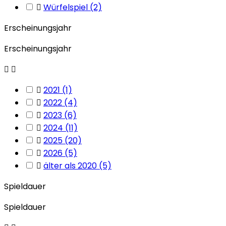

Würfelspiel
(2)
Erscheinungsjahr
Erscheinungsjahr



2021
(1)

2022
(4)

2023
(6)

2024
(11)

2025
(20)

2026
(5)

älter als 2020
(5)
Spieldauer
Spieldauer