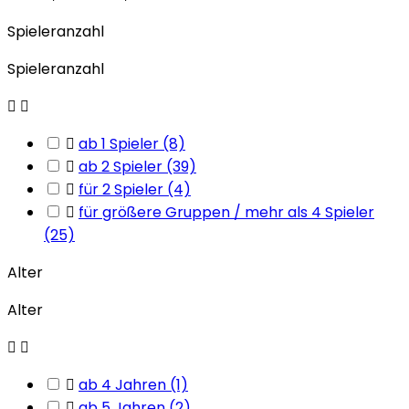
Spieleranzahl
Spieleranzahl



ab 1 Spieler
(8)

ab 2 Spieler
(39)

für 2 Spieler
(4)

für größere Gruppen / mehr als 4 Spieler
(25)
Alter
Alter



ab 4 Jahren
(1)

ab 5 Jahren
(2)