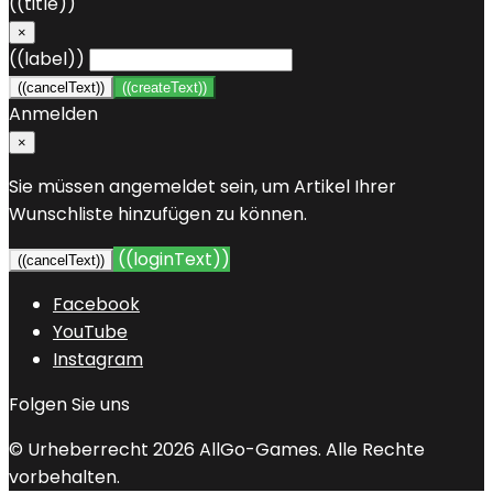
((title))
×
((label))
((cancelText))
((createText))
Anmelden
×
Sie müssen angemeldet sein, um Artikel Ihrer
Wunschliste hinzufügen zu können.
((loginText))
((cancelText))
Facebook
YouTube
Instagram
Folgen Sie uns
© Urheberrecht 2026 AllGo-Games. Alle Rechte
vorbehalten.