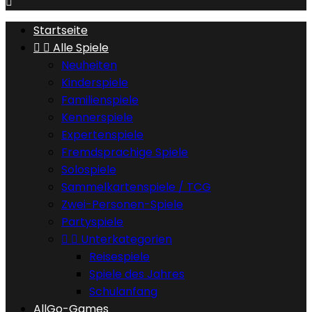

Startseite


Alle Spiele
Neuheiten
Kinderspiele
Familienspiele
Kennerspiele
Expertenspiele
Fremdsprachige Spiele
Solospiele
Sammelkartenspiele / TCG
Zwei-Personen-Spiele
Partyspiele


Unterkategorien
Reisespiele
Spiele des Jahres
Schulanfang
AllGo-Games