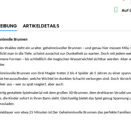

Auf 
EIBUNG
ARTIKELDETAILS
nisvolle Brunnen
es Waldes steht ein uralter, geheimnisvoller Brunnen – und genau hier müssen Mila,
lickt man in die Tiefe, scheint zunächst nur Dunkelheit zu warten. Doch mit jedem 
ne Formen – bis schließlich die magischen Wasserwichtel sichtbar werden. Aber welc
ler.
imnisvolle Brunnen
von Drei Magier treten 2 bis 4 Spieler ab 5 Jahren zu einer spa
ie herauszufinden, welche Wichtel im dunklen Schacht verborgen sind. Doch Vorsich
eer aus – wer zu spät reagiert, aber auch.
tig gestaltete Spielmaterial mit dem großen 3D-Brunnen, dem drehbaren Strudel und d
 die Kinder sofort in ihren Bann zieht. Gleichzeitig bietet das Spiel genug Spannu
inzuladen.
pieldauer von etwa 25 Minuten ist
Der Geheimnisvolle Brunnen
das perfekte Familien