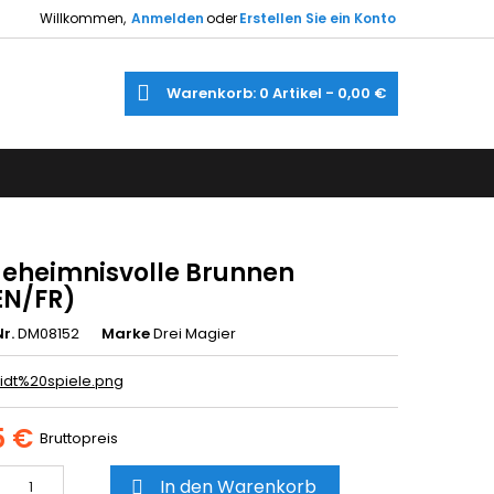
Willkommen,
Anmelden
oder
Erstellen Sie ein Konto
×
×
×
e
Warenkorb
0
Artikel -
0,00 €
gen
utline
gen
)
)
geheimnisvolle Brunnen
EN/FR)
r.
DM08152
Marke
Drei Magier
5 €
Bruttopreis
In den Warenkorb
