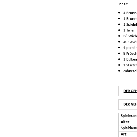
Inhalt:
4 Brun
1 Brunn
1 Spielp
1 Teller
38 Wich
40 Gewi
4 persön
8 Frösch
1 Balken
1 Startc
Zahnräd
DER GE
DER GE
Spieleran
Alter:
Spieldaue
Art: