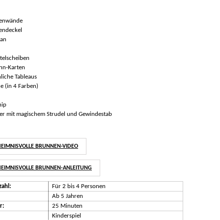
nenwände
endeckel
lan
telscheiben
nn-Karten
liche Tableaus
e (in 4 Farben)
hip
er mit magischem Strudel und Gewindestab
HEIMNISVOLLE BRUNNEN-VIDEO
HEIMNISVOLLE BRUNNEN-ANLEITUNG
zahl:
Für 2 bis 4 Personen
Ab 5 Jahren
r:
25 Minuten
Kinderspiel