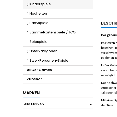
Kinderspiele
Neuheiten
BESCHR
Partyspiele
Sammelkartenspiele / TCG
Der geheim
Solospiele
Im Herzen d
bestehen. B
Unterkategorien
verschwomme
goldenen Ta
Zwei-Personen-Spiele
In
Der Gehe
AllGo-Games
versuchen s
womöglich l
Zubehör
Das hochwer
Atmosphäre,
MARKEN
Taktieren e
Mit einer S
der Tiefe.