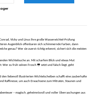
Lager
 Conrad, Vicky und Linus ihre große Wasserwichtel-Prüfung
weiteren Augenblick offenbaren sich schimmernde Farben, dann
he genau? Wer sie zuerst richtig erkennt, sichert sich die meisten
nnenden Wichtelsuche an. Mit scharfem Blick und etwas Mut
🐸
t: Wer zu früh seinen Frosch
setzt und falsch liegt, geht
en liebevoll illustrierten Wichtelscheiben schafft eine zauberhafte
ng und Raffinesse, um auch Erwachsene zum Mitraten, Staunen und
abenteuer – magisch, geheimnisvoll und voller Überraschungen aus