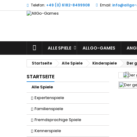
Telefon:
+49 (0) 6182-8499908
Email:
info@allgo
W
(
A
Si
((l
zu
STARTSEITE
ALLE SPIELE
ALLGO-GAMES
ANG
Startseite
Alle Spiele
Kinderspiele
Der 
STARTSEITE
Alle Spiele
Expertenspiele
Familienspiele
Fremdsprachige Spiele
Kennerspiele