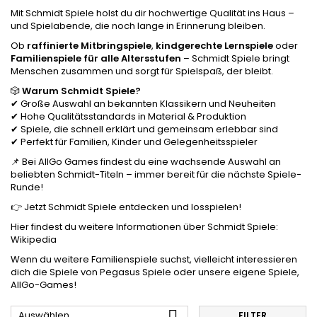
Mit Schmidt Spiele holst du dir hochwertige Qualität ins Haus –
und Spielabende, die noch lange in Erinnerung bleiben.
Ob
raffinierte Mitbringspiele
,
kindgerechte Lernspiele
oder
Familienspiele für alle Altersstufen
– Schmidt Spiele bringt
Menschen zusammen und sorgt für Spielspaß, der bleibt.
🎲
Warum Schmidt Spiele?
✔ Große Auswahl an bekannten Klassikern und Neuheiten
✔ Hohe Qualitätsstandards in Material & Produktion
✔ Spiele, die schnell erklärt und gemeinsam erlebbar sind
✔ Perfekt für Familien, Kinder und Gelegenheitsspieler
📌 Bei AllGo Games findest du eine wachsende Auswahl an
beliebten Schmidt-Titeln – immer bereit für die nächste Spiele-
Runde!
👉 Jetzt Schmidt Spiele entdecken und losspielen!
Hier findest du weitere Informationen über Schmidt Spiele:
Wikipedia
Wenn du weitere Familienspiele suchst, vielleicht interessieren
dich die Spiele von
Pegasus Spiele
oder unsere
eigene Spiele
,
AllGo-Games
!

Auswählen
FILTER