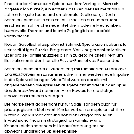
Eines der berühmtesten Spiele aus dem Verlag ist
Mensch
ärgere dich nicht®
, ein echter Klassiker, der seit mehr als 100
Jahren für gute Laune und emotionale Duelle sorgt. Doch
Schmidt Spiele ruht sich nicht auf Tradition aus: Jedes Jahr
erscheinen zahlreiche neue Titel, die moderne Mechaniken,
humorvolle Themen und leichte Zugänglichkeit perfekt
kombinieren.
Neben Gesellschaftsspielen ist Schmidt Spiele auch bekannt für
sein vielfältiges Puzzle-Programm. Von kindgerechten Motiven
über große Familienpuzzles bis hin zu detailreichen Premium-
Illustrationen finden hier alle Puzzle-Fans etwas Passendes.
Schmidt Spiele arbeitet zudem eng mit talentierten Autor
innen
und Illustrator
innen zusammen, die immer wieder neue Impulse
in die Spielwelt bringen. Viele Titel wurden bereits mit
angesehenen Spielepreisen ausgezeichnet oder für den Spiel
des Jahres-Award nominiert – ein Beweis für die stetige
Innovationskraft des Verlages.
Die Marke steht dabei nicht nur für Spaß, sondern auch für
pädagogischen Mehrwert: Kinder verbessern spielerisch ihre
Motorik, Logik, Kreativität und sozialen Fähigkeiten. Auch
Erwachsene finden in strategischen Familien- und
Kennerspielen spannende Herausforderungen und
abwechslungsreiche Spielerlebnisse.