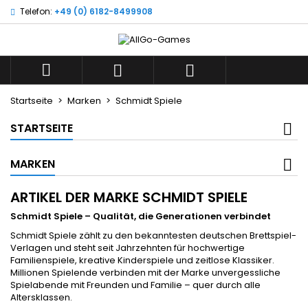
Telefon:
+49 (0) 6182-8499908
×
×
×
×
Wunschliste
((modalTitle))
((title))
Anmelden
((confirmMessage))
Sie müssen angemeldet sein, um Artikel Ihrer
((label))



Wunschliste hinzufügen zu können.
add_circle_outline
Neue Liste anlegen
Startseite
Marken
Schmidt Spiele
((cancelText))
((modalDeleteText))
((cancelText))
((loginText))
STARTSEITE
((cancelText))
((createText))
MARKEN
ARTIKEL DER MARKE SCHMIDT SPIELE
Schmidt Spiele – Qualität, die Generationen verbindet
Schmidt Spiele zählt zu den bekanntesten deutschen Brettspiel-
Verlagen und steht seit Jahrzehnten für hochwertige
Familienspiele, kreative Kinderspiele und zeitlose Klassiker.
Millionen Spielende verbinden mit der Marke unvergessliche
Spielabende mit Freunden und Familie – quer durch alle
Altersklassen.