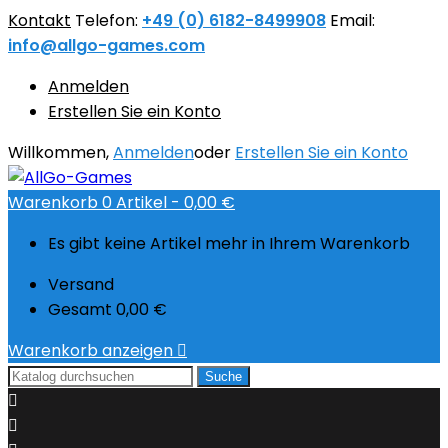
Kontakt
Telefon:
+49 (0) 6182-8499908
Email:
info@allgo-games.com
Anmelden
Erstellen Sie ein Konto
Willkommen,
Anmelden
oder
Erstellen Sie ein Konto
Warenkorb
0
Artikel -
0,00 €
Es gibt keine Artikel mehr in Ihrem Warenkorb
Versand
Gesamt
0,00 €
Warenkorb anzeigen

Suche

