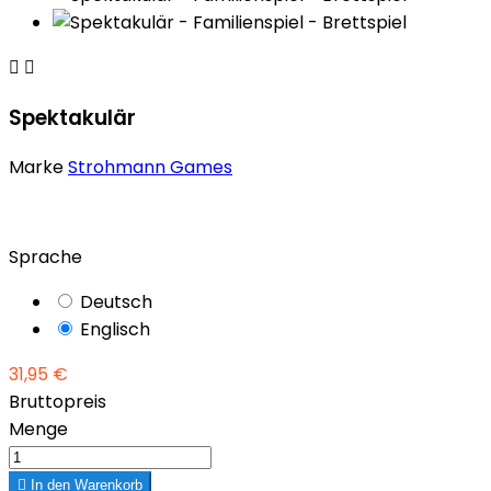


Spektakulär
Marke
Strohmann Games
Sprache
Deutsch
Englisch
31,95 €
Bruttopreis
Menge

In den Warenkorb