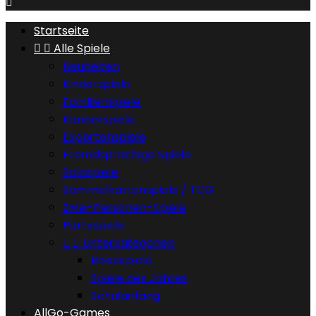

Startseite


Alle Spiele
Neuheiten
Kinderspiele
Familienspiele
Kennerspiele
Expertenspiele
Fremdsprachige Spiele
Solospiele
Sammelkartenspiele / TCG
Zwei-Personen-Spiele
Partyspiele


Unterkategorien
Reisespiele
Spiele des Jahres
Schulanfang
AllGo-Games