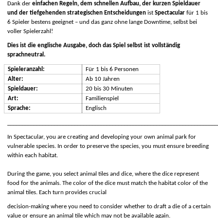
Dank der
einfachen Regeln, dem schnellen Aufbau, der kurzen Spieldauer
und der tiefgehenden strategischen Entscheidungen
ist
Spectacular
für 1 bis
6 Spieler bestens geeignet – und das ganz ohne lange Downtime, selbst bei
voller Spielerzahl!
Dies ist die englische Ausgabe, doch das Spiel selbst ist vollständig
sprachneutral.
Spieleranzahl:
Für 1 bis 6 Personen
Alter:
Ab 10 Jahren
Spieldauer:
20 bis 30 Minuten
Art:
Familienspiel
Sprache:
Englisch
_______________________________________
_________________________________
In Spectacular, you are creating and developing your own animal park for
vulnerable species. In order to preserve the species, you must ensure breeding
within each habitat.
During the game, you select animal tiles and dice, where the dice represent
food for the animals. The color of the dice must match the habitat color of the
animal tiles. Each turn provides crucial
decision-making where you need to consider whether to draft a die of a certain
value or ensure an animal tile which may not be available again.