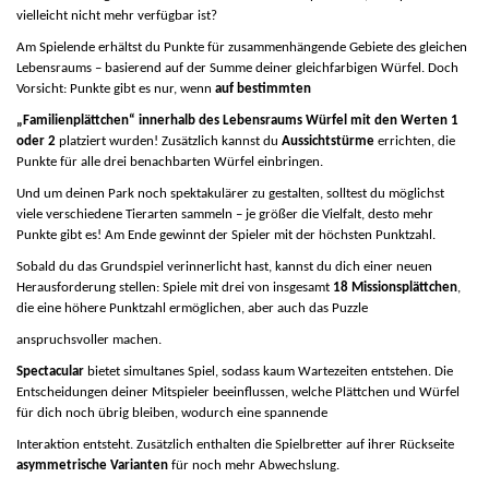
vielleicht nicht mehr verfügbar ist?
Am Spielende erhältst du Punkte für zusammenhängende Gebiete des gleichen
Lebensraums – basierend auf der Summe deiner gleichfarbigen Würfel. Doch
Vorsicht: Punkte gibt es nur, wenn
auf bestimmten
„Familienplättchen“ innerhalb des Lebensraums Würfel mit den Werten 1
oder 2
platziert wurden! Zusätzlich kannst du
Aussichtstürme
errichten, die
Punkte für alle drei benachbarten Würfel einbringen.
Und um deinen Park noch spektakulärer zu gestalten, solltest du möglichst
viele verschiedene Tierarten sammeln – je größer die Vielfalt, desto mehr
Punkte gibt es! Am Ende gewinnt der Spieler mit der höchsten Punktzahl.
Sobald du das Grundspiel verinnerlicht hast, kannst du dich einer neuen
Herausforderung stellen: Spiele mit drei von insgesamt
18 Missionsplättchen
,
die eine höhere Punktzahl ermöglichen, aber auch das Puzzle
anspruchsvoller machen.
Spectacular
bietet simultanes Spiel, sodass kaum Wartezeiten entstehen. Die
Entscheidungen deiner Mitspieler beeinflussen, welche Plättchen und Würfel
für dich noch übrig bleiben, wodurch eine spannende
Interaktion entsteht.
Zusätzlich enthalten die Spielbretter auf ihrer Rückseite
asymmetrische Varianten
für noch mehr Abwechslung.