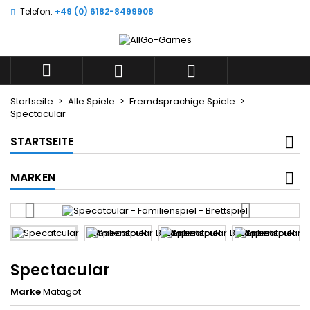
Telefon:
+49 (0) 6182-8499908
Wunschliste
((title))
Anmelden
Sie müssen angemeldet sein, um Artikel Ihrer Wunschlist
((label))



zu können.
add_ci
Neue L
Startseite
Alle Spiele
Fremdsprachige Spiele
Spectacular
((cancelText))
((l
((cancelText))
((cr
STARTSEITE
MARKEN
Spectacular
Marke
Matagot