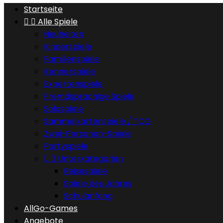
Startseite


Alle Spiele
Neuheiten
Kinderspiele
Familienspiele
Kennerspiele
Expertenspiele
Fremdsprachige Spiele
Solospiele
Sammelkartenspiele / TCG
Zwei-Personen-Spiele
Partyspiele


Unterkategorien
Reisespiele
Spiele des Jahres
Schulanfang
AllGo-Games
Angebote