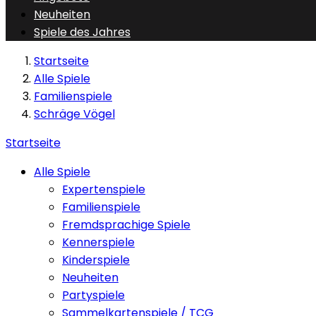
Neuheiten
Spiele des Jahres
Startseite
Alle Spiele
Familienspiele
Schräge Vögel
Startseite
Alle Spiele
Expertenspiele
Familienspiele
Fremdsprachige Spiele
Kennerspiele
Kinderspiele
Neuheiten
Partyspiele
Sammelkartenspiele / TCG