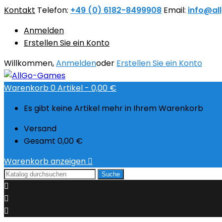
Kontakt
Telefon:
+49 (0) 6182-8499908
Email:
info@al
Anmelden
Erstellen Sie ein Konto
Willkommen,
Anmelden
oder
Erstellen Sie ein Konto
Warenkorb
0
Artikel -
0,00 €
Es gibt keine Artikel mehr in Ihrem Warenkorb
Versand
Gesamt
0,00 €
Warenkorb anzeigen

Suche


