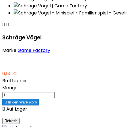


Schräge Vögel
Marke
Game Factory
6,50 €
Bruttopreis
Menge

In den Warenkorb

Auf Lager