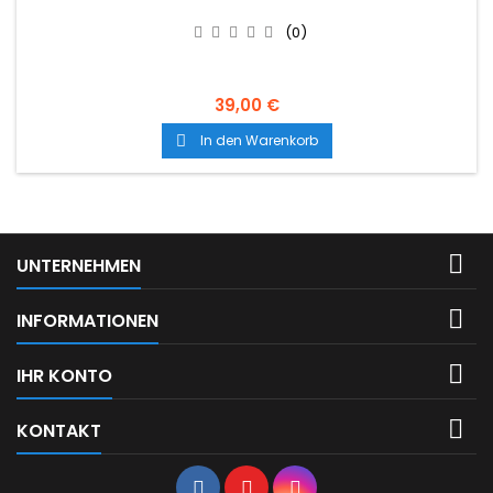
(0)
39,00 €
In den Warenkorb


UNTERNEHMEN

INFORMATIONEN

IHR KONTO

KONTAKT
Facebook
YouTube
Instagram