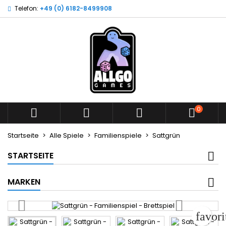
Telefon:
+49 (0) 6182-8499908
Wunschliste
Wunschliste erstellen
Anmelden
add_circle_outline
Neue Liste anlegen
Sie müssen angemeldet sein, um Artikel Ihrer Wunschliste
Name der Wunschliste
hinzufügen zu können.
Abbrechen
Anme
Abbrechen
Wunschliste erst
0



Startseite
Alle Spiele
Familienspiele
Sattgrün
STARTSEITE
MARKEN
favor