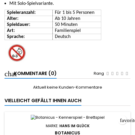
Mit Solo-Spielvariante.
Spieleranzahl:
Für
1 bis
5
Person
en
Alter:
Ab
1
0
Jahren
Spieldauer:
5
0
Minuten
Art:
Familien
s
piel
Sprache:
Deutsch
KOMMENTARE (0)
Rang
Aktuell keine Kunden-Kommentare
VIELLEICHT GEFÄLLT IHNEN AUCH
favori
MARKE:
HANS IM GLÜCK
BOTANICUS