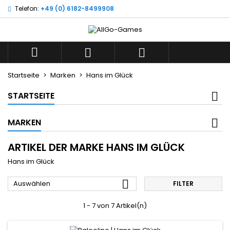
Telefon:
+49 (0) 6182-8499908
×
×
×
×
Wunschliste
((modalTitle))
((title))
Anmelden
((confirmMessage))
Sie müssen angemeldet sein, um Artikel Ihrer
((label))



Wunschliste hinzufügen zu können.
add_circle_outline
Neue Liste anlegen
Startseite
Marken
Hans im Glück
((cancelText))
((modalDeleteText))
((cancelText))
((loginText))
STARTSEITE
((cancelText))
((createText))
MARKEN
ARTIKEL DER MARKE HANS IM GLÜCK
Hans im Glück

Auswählen
FILTER
1 - 7 von 7 Artikel(n)