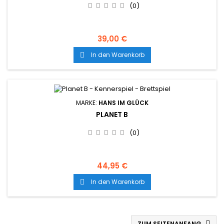
(0)
39,00 €
In den Warenkorb

MARKE:
HANS IM GLÜCK
PLANET B
(0)
44,95 €
In den Warenkorb

ZUM SEITENANFANG
