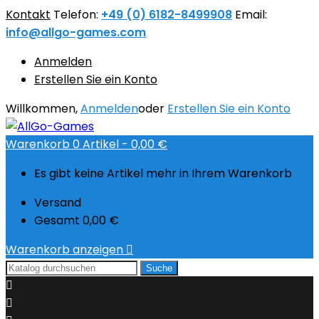
Kontakt
Telefon:
+49 (0) 6182-8499908
Email:
info@allgo-games.com
Anmelden
Erstellen Sie ein Konto
Willkommen,
Anmelden
oder
Erstellen Sie ein Konto
Warenkorb
0
Artikel -
0,00 €
Es gibt keine Artikel mehr in Ihrem Warenkorb
Versand
Gesamt
0,00 €
Warenkorb anzeigen

Suche

