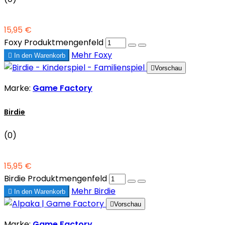
15,95 €
Foxy Produktmengenfeld
Mehr
Foxy

In den Warenkorb

Vorschau
Marke:
Game Factory
Birdie
(0)
15,95 €
Birdie Produktmengenfeld
Mehr
Birdie

In den Warenkorb

Vorschau
Marke:
Game Factory