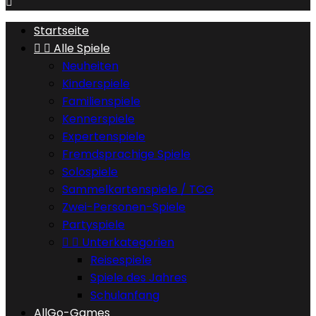

Startseite


Alle Spiele
Neuheiten
Kinderspiele
Familienspiele
Kennerspiele
Expertenspiele
Fremdsprachige Spiele
Solospiele
Sammelkartenspiele / TCG
Zwei-Personen-Spiele
Partyspiele


Unterkategorien
Reisespiele
Spiele des Jahres
Schulanfang
AllGo-Games