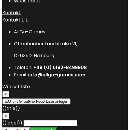
Wunschliste
Kontakt
Kontakt


AllGo-Games
Offenbacher Landstraße 21,
D-63512 Hainburg
Telefon:
+49 (0) 6182-8499908
Email:
info@allgo-games.com
Wunschliste
×
add_circle_outline
Neue Liste anlegen
((title))
×
((label))