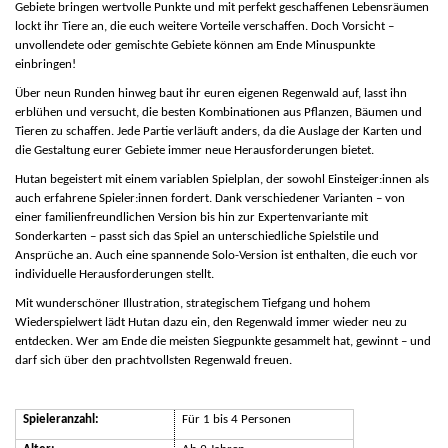
Gebiete bringen wertvolle Punkte und mit perfekt geschaffenen Lebensräumen
lockt ihr Tiere an, die euch weitere Vorteile verschaffen. Doch Vorsicht –
unvollendete oder gemischte Gebiete können am Ende Minuspunkte
einbringen!
Über neun Runden hinweg baut ihr euren eigenen Regenwald auf, lasst ihn
erblühen und versucht, die besten Kombinationen aus Pflanzen, Bäumen und
Tieren zu schaffen. Jede Partie verläuft anders, da die Auslage der Karten und
die Gestaltung eurer Gebiete immer neue Herausforderungen bietet.
Hutan
begeistert mit einem variablen Spielplan, der sowohl Einsteiger:innen als
auch erfahrene Spieler:innen fordert. Dank verschiedener Varianten – von
einer familienfreundlichen Version bis hin zur Expertenvariante mit
Sonderkarten – passt sich das Spiel an unterschiedliche Spielstile und
Ansprüche an. Auch eine spannende Solo-Version ist enthalten, die euch vor
individuelle Herausforderungen stellt.
Mit wunderschöner Illustration, strategischem Tiefgang und hohem
Wiederspielwert lädt
Hutan
dazu ein, den Regenwald immer wieder neu zu
entdecken. Wer am Ende die meisten Siegpunkte gesammelt hat, gewinnt – und
darf sich über den prachtvollsten Regenwald freuen.
Spieleranzahl:
Für 1 bis 4 Personen