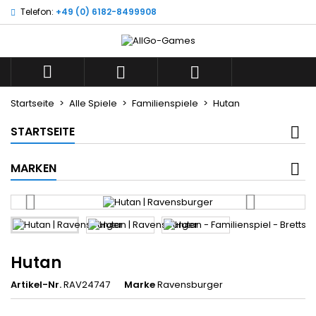
Telefon:
+49 (0) 6182-8499908
×
×
×
Wunschliste
((title))
Anmelden
Sie müssen angemeldet sein, um Artikel Ihrer
((label))



Wunschliste hinzufügen zu können.
add_circle_outline
Neue Liste anlegen
Startseite
Alle Spiele
Familienspiele
Hutan
((cancelText))
((loginText))
STARTSEITE
((cancelText))
((createText))
MARKEN
Hutan
Artikel-Nr.
RAV24747
Marke
Ravensburger