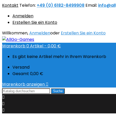
Kontakt
Telefon:
+49 (0) 6182-8499908
Email:
info@al
Anmelden
Erstellen Sie ein Konto
Willkommen,
Anmelden
oder
Erstellen Sie ein Konto
Warenkorb
0
Artikel -
0,00 €
Es gibt keine Artikel mehr in Ihrem Warenkorb
Versand
Gesamt
0,00 €
Warenkorb anzeigen

Suche


