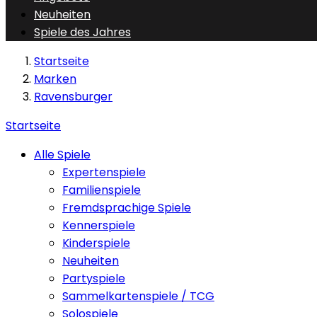
Neuheiten
Spiele des Jahres
Startseite
Marken
Ravensburger
Startseite
Alle Spiele
Expertenspiele
Familienspiele
Fremdsprachige Spiele
Kennerspiele
Kinderspiele
Neuheiten
Partyspiele
Sammelkartenspiele / TCG
Solospiele