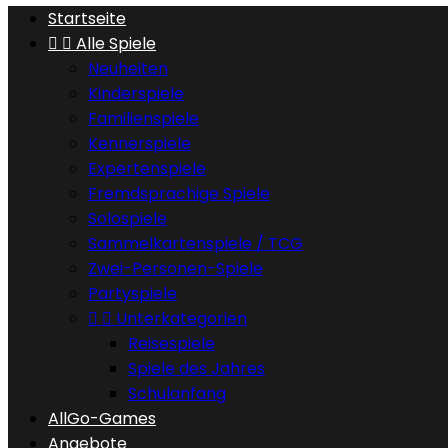
Startseite


Alle Spiele
Neuheiten
Kinderspiele
Familienspiele
Kennerspiele
Expertenspiele
Fremdsprachige Spiele
Solospiele
Sammelkartenspiele / TCG
Zwei-Personen-Spiele
Partyspiele


Unterkategorien
Reisespiele
Spiele des Jahres
Schulanfang
AllGo-Games
Angebote