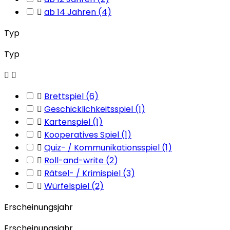

ab 14 Jahren
(4)
Typ
Typ



Brettspiel
(6)

Geschicklichkeitsspiel
(1)

Kartenspiel
(1)

Kooperatives Spiel
(1)

Quiz- / Kommunikationsspiel
(1)

Roll-and-write
(2)

Rätsel- / Krimispiel
(3)

Würfelspiel
(2)
Erscheinungsjahr
Erscheinungsjahr