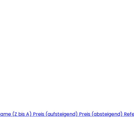
ame (Z bis A)
Preis (aufsteigend)
Preis (absteigend)
Refe