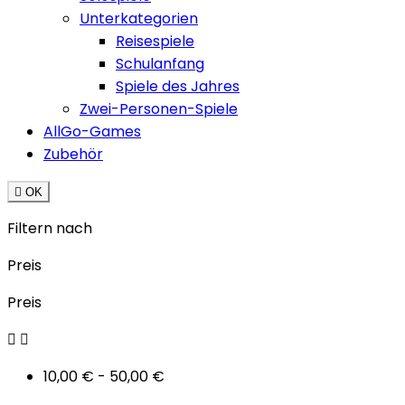
Unterkategorien
Reisespiele
Schulanfang
Spiele des Jahres
Zwei-Personen-Spiele
AllGo-Games
Zubehör

OK
Filtern nach
Preis
Preis


10,00 € - 50,00 €