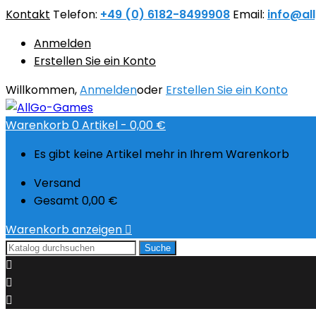
Kontakt
Telefon:
+49 (0) 6182-8499908
Email:
info@al
Anmelden
Erstellen Sie ein Konto
Willkommen,
Anmelden
oder
Erstellen Sie ein Konto
Warenkorb
0
Artikel -
0,00 €
Es gibt keine Artikel mehr in Ihrem Warenkorb
Versand
Gesamt
0,00 €
Warenkorb anzeigen

Suche


