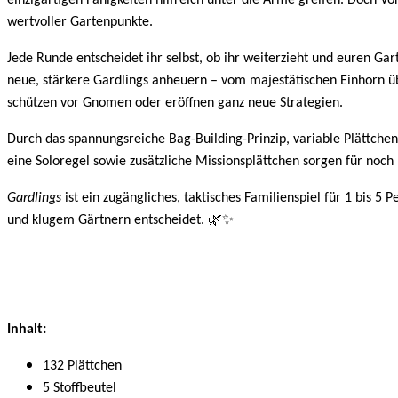
einzigartigen Fähigkeiten hilfreich unter die Arme greifen. Doch Vo
wertvoller Gartenpunkte.
Jede Runde entscheidet ihr selbst, ob ihr weiterzieht und euren Ga
neue, stärkere Gardlings anheuern – vom majestätischen Einhorn üb
schützen vor Gnomen oder eröffnen ganz neue Strategien.
Durch das spannungsreiche Bag-Building-Prinzip, variable Plättch
eine Soloregel sowie zusätzliche Missionsplättchen sorgen für noc
Gardlings
ist ein zugängliches, taktisches Familienspiel für 1 bis 
🌿✨
und klugem Gärtnern entscheidet.
Inhalt:
132 Plättchen
5 Stoffbeutel