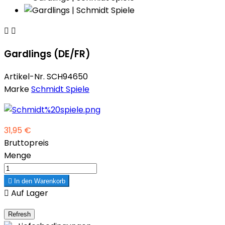


Gardlings (DE/FR)
Artikel-Nr.
SCH94650
Marke
Schmidt Spiele
31,95 €
Bruttopreis
Menge

In den Warenkorb

Auf Lager