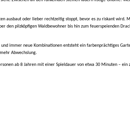
rsicht: Zwischen all den funkelnden Steinen lauern listige Gnome! We
rten ausbaut oder lieber rechtzeitig stoppt, bevor es zu riskant wir
er den pilzköpfigen Waldbewohner bis hin zum feuerspeienden Drachen
en und immer neue Kombinationen entsteht ein farbenprächtiges Gar
h mehr Abwechslung.
5 Personen ab 8 Jahren mit einer Spieldauer von etwa 30 Minuten – ein