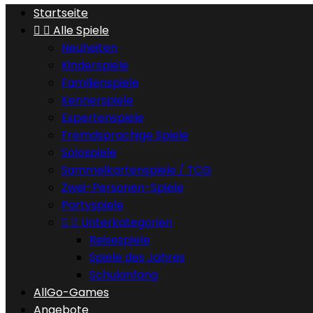
Startseite


Alle Spiele
Neuheiten
Kinderspiele
Familienspiele
Kennerspiele
Expertenspiele
Fremdsprachige Spiele
Solospiele
Sammelkartenspiele / TCG
Zwei-Personen-Spiele
Partyspiele


Unterkategorien
Reisespiele
Spiele des Jahres
Schulanfang
AllGo-Games
Angebote