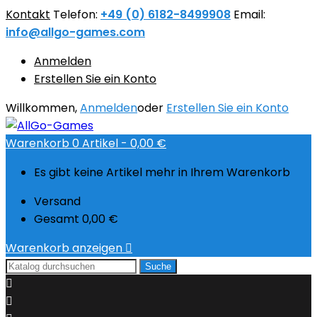
Kontakt
Telefon:
+49 (0) 6182-8499908
Email:
info@allgo-games.com
Anmelden
Erstellen Sie ein Konto
Willkommen,
Anmelden
oder
Erstellen Sie ein Konto
Warenkorb
0
Artikel -
0,00 €
Es gibt keine Artikel mehr in Ihrem Warenkorb
Versand
Gesamt
0,00 €
Warenkorb anzeigen

Suche

