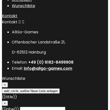
Wunschliste
Kontakt
Kontakt


AllGo-Games
Offenbacher Landstraße 21,
D-63512 Hainburg
Telefon:
+49 (0) 6182-8499908
Email:
info@allgo-games.com
Wunschliste
×
add_circle_outline
Neue Liste anlegen
((title))
×
((label))