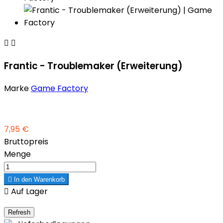


Frantic - Troublemaker (Erweiterung)
Marke
Game Factory
7,95 €
Bruttopreis
Menge

In den Warenkorb

Auf Lager