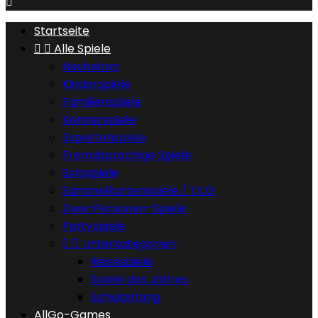

Startseite


Alle Spiele
Neuheiten
Kinderspiele
Familienspiele
Kennerspiele
Expertenspiele
Fremdsprachige Spiele
Solospiele
Sammelkartenspiele / TCG
Zwei-Personen-Spiele
Partyspiele


Unterkategorien
Reisespiele
Spiele des Jahres
Schulanfang
AllGo-Games