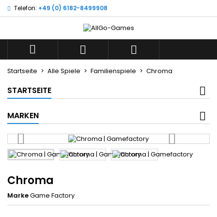
Telefon:
+49 (0) 6182-8499908
×
×
×
Wunschliste
((title))
Anmelden
Sie müssen angemeldet sein, um Artikel Ihrer
((label))



Wunschliste hinzufügen zu können.
add_circle_outline
Neue Liste anlegen
Startseite
Alle Spiele
Familienspiele
Chroma
((cancelText))
((loginText))
STARTSEITE
((cancelText))
((createText))
MARKEN
Chroma
Marke
Game Factory