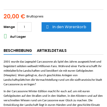
20,00 €
Bruttopreis
In den Warenkorb
Menge


Auf Lager
BESCHREIBUNG
ARTIKELDETAILS
2001 wurde das Legespiel
Carcassonne
als
Spiel des Jahres
ausgezeichnet und
begeistert seitdem weltweit Millionen Fans. Während einer Partie erschafft ihr
mittelalterliche Landschaften und bevölkert sie mit euren Gefolgsleuten
(Meeplen). Wem gelingt es, durch geschicktes Anlegen von
Landschaftsplättchen die Vormachtstellung rund um die südfranzösische Stadt
Carcassonne zu erringen?
In der
Carcassonne Winter-Edition
macht ihr euch auf, um mit euren
Gefolgsleuten auf den Straßen und in den Städten, in den Klöstern und auf den
verschneiten Wiesen rund um Carcassonne euer Glück zu machen. Die
Entwicklung der Landschaft liegt in euren Händen und der geschickte Einsatz