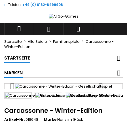
Telefon:
+49 (0) 6182-8499908
×
×
×
Wunschliste
((title))
Anmelden
Sie müssen angemeldet sein, um Artikel Ihrer
((label))



Wunschliste hinzufügen zu können.
add_circle_outline
Neue Liste anlegen
Startseite
Alle Spiele
Familienspiele
Carcassonne -
Winter-Edition
((cancelText))
((loginText))
((cancelText))
((createText))
STARTSEITE
MARKEN
Carcassonne - Winter-Edition
Artikel-Nr.
018648
Marke
Hans im Glück