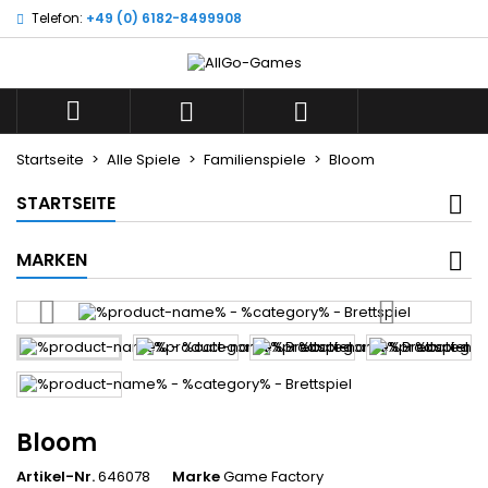
Telefon:
+49 (0) 6182-8499908
×
×
×
Wunschliste
((title))
Anmelden
Sie müssen angemeldet sein, um Artikel Ihrer
((label))



Wunschliste hinzufügen zu können.
add_circle_outline
Neue Liste anlegen
Startseite
Alle Spiele
Familienspiele
Bloom
((cancelText))
((loginText))
STARTSEITE
((cancelText))
((createText))
MARKEN
Bloom
Artikel-Nr.
646078
Marke
Game Factory