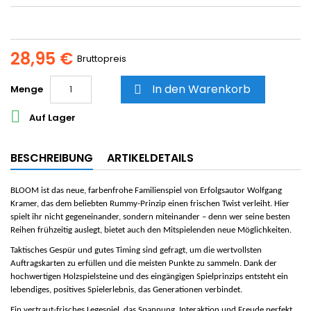
28,95 €
Bruttopreis
In den Warenkorb
Menge


Auf Lager
BESCHREIBUNG
ARTIKELDETAILS
BLOOM ist das neue, farbenfrohe Familienspiel von Erfolgsautor Wolfgang
Kramer, das dem beliebten Rummy-Prinzip einen frischen Twist verleiht. Hier
spielt ihr nicht gegeneinander, sondern miteinander – denn wer seine besten
Reihen frühzeitig auslegt, bietet auch den Mitspielenden neue Möglichkeiten.
Taktisches Gespür und gutes Timing sind gefragt, um die wertvollsten
Auftragskarten zu erfüllen und die meisten Punkte zu sammeln. Dank der
hochwertigen Holzspielsteine und des eingängigen Spielprinzips entsteht ein
lebendiges, positives Spielerlebnis, das Generationen verbindet.
Ein vertraut-frisches Legespiel, das Spannung, Interaktion und Freude perfekt