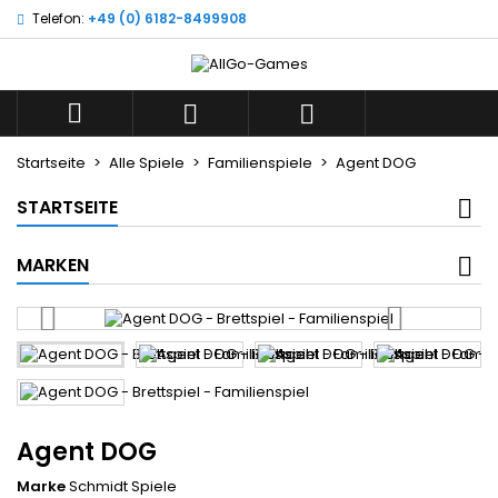
Telefon:
+49 (0) 6182-8499908
×
×
×
Wunschliste
((title))
Anmelden
Sie müssen angemeldet sein, um Artikel Ihrer
((label))



Wunschliste hinzufügen zu können.
add_circle_outline
Neue Liste anlegen
Startseite
Alle Spiele
Familienspiele
Agent DOG
((cancelText))
((loginText))
STARTSEITE
((cancelText))
((createText))
MARKEN
Agent DOG
Marke
Schmidt Spiele