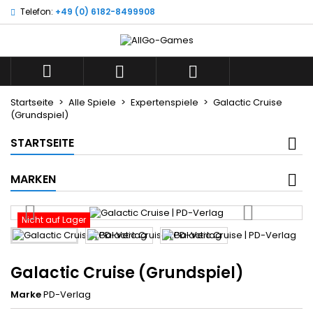
Telefon:
+49 (0) 6182-8499908
×
×
×
Wunschliste
((title))
Anmelden
Sie müssen angemeldet sein, um Artikel Ihrer
((label))



Wunschliste hinzufügen zu können.
add_circle_outline
Neue Liste anlegen
Startseite
Alle Spiele
Expertenspiele
Galactic Cruise
(Grundspiel)
((cancelText))
((loginText))
((cancelText))
((createText))
STARTSEITE
MARKEN
Nicht auf Lager
Galactic Cruise (Grundspiel)
Marke
PD-Verlag