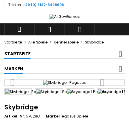
Telefon:
+49 (0) 6182-8499908
×
×
×
Wunschliste
((title))
Anmelden
Sie müssen angemeldet sein, um Artikel Ihrer
((label))



Wunschliste hinzufügen zu können.
add_circle_outline
Neue Liste anlegen
Startseite
Alle Spiele
Kennerspiele
Skybridge
((cancelText))
((loginText))
STARTSEITE
((cancelText))
((createText))
MARKEN
Skybridge
Artikel-Nr.
57828G
Marke
Pegasus Spiele