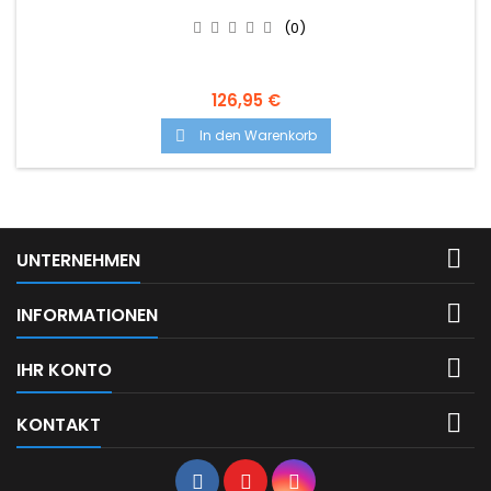
(0)
126,95 €
In den Warenkorb


UNTERNEHMEN

INFORMATIONEN

IHR KONTO

KONTAKT
Facebook
YouTube
Instagram