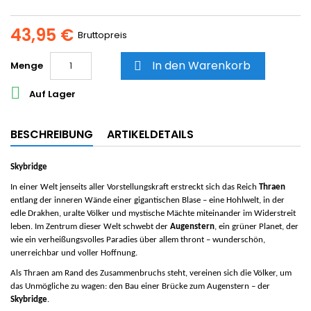
43,95 €
Bruttopreis
In den Warenkorb
Menge


Auf Lager
BESCHREIBUNG
ARTIKELDETAILS
Skybridge
In einer Welt jenseits aller Vorstellungskraft erstreckt sich das Reich
Thraen
entlang der inneren Wände einer gigantischen Blase – eine Hohlwelt, in der
edle Drakhen, uralte Völker und mystische Mächte miteinander im Widerstreit
leben. Im Zentrum dieser Welt schwebt der
Augenstern
, ein grüner Planet, der
wie ein verheißungsvolles Paradies über allem thront – wunderschön,
unerreichbar und voller Hoffnung.
Als Thraen am Rand des Zusammenbruchs steht, vereinen sich die Völker, um
das Unmögliche zu wagen: den Bau einer Brücke zum Augenstern – der
Skybridge
.