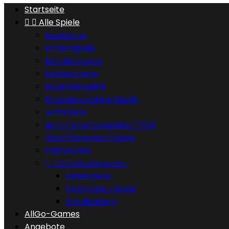
Startseite


Alle Spiele
Neuheiten
Kinderspiele
Familienspiele
Kennerspiele
Expertenspiele
Fremdsprachige Spiele
Solospiele
Sammelkartenspiele / TCG
Zwei-Personen-Spiele
Partyspiele


Unterkategorien
Reisespiele
Spiele des Jahres
Schulanfang
AllGo-Games
Angebote