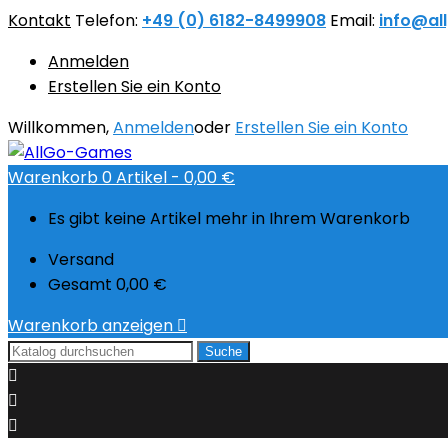
Kontakt
Telefon:
+49 (0) 6182-8499908
Email:
info@al
Anmelden
Erstellen Sie ein Konto
Willkommen,
Anmelden
oder
Erstellen Sie ein Konto
Warenkorb
0
Artikel -
0,00 €
Es gibt keine Artikel mehr in Ihrem Warenkorb
Versand
Gesamt
0,00 €
Warenkorb anzeigen

Suche


