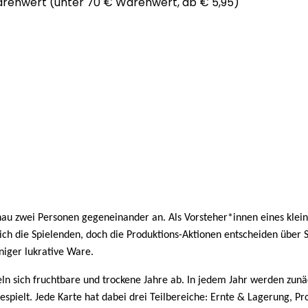
arenwert (unter 70 € Warenwert, ab € 5,95)
nau zwei Personen gegeneinander an. Als Vorsteher*innen eines klei
 sich die Spielenden, doch die Produktions-Aktionen entscheiden über
niger lukrative Ware.
eln sich fruchtbare und trockene Jahre ab. In jedem Jahr werden zun
espielt. Jede Karte hat dabei drei Teilbereiche: Ernte & Lagerung, 