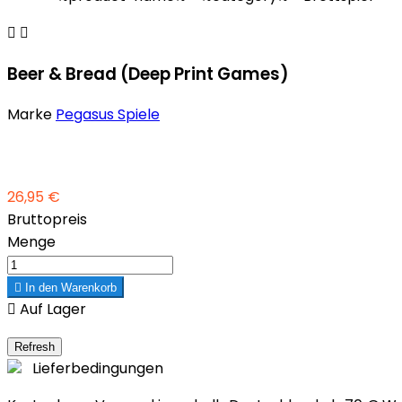


Beer & Bread (Deep Print Games)
Marke
Pegasus Spiele
26,95 €
Bruttopreis
Menge

In den Warenkorb

Auf Lager
Lieferbedingungen