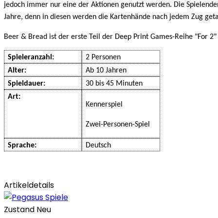
jedoch immer nur eine der Aktionen genutzt werden. Die Spielenden
Jahre, denn in diesen werden die Kartenhände nach jedem Zug geta
Beer & Bread ist der erste Teil der Deep Print Games-Reihe "For 2"
Spieleranzahl:
2
Personen
Alter:
Ab
1
0
Jahren
Spieldauer:
30
bis
45
Minuten
Art:
Kenner
spiel
Zwei-Personen-Spiel
Sprache:
Deutsch
Artikeldetails
Zustand
Neu