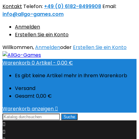
Kontakt
Telefon:
+49 (0) 6182-8499908
Email:
info@allgo-games.com
Anmelden
Erstellen Sie ein Konto
Willkommen,
Anmelden
oder
Erstellen Sie ein Konto
Warenkorb
0
Artikel -
0,00 €
Es gibt keine Artikel mehr in Ihrem Warenkorb
Versand
Gesamt
0,00 €
Warenkorb anzeigen

Suche

