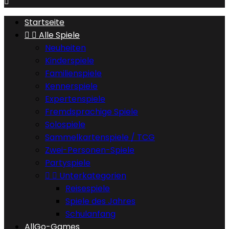

Startseite


Alle Spiele
Neuheiten
Kinderspiele
Familienspiele
Kennerspiele
Expertenspiele
Fremdsprachige Spiele
Solospiele
Sammelkartenspiele / TCG
Zwei-Personen-Spiele
Partyspiele


Unterkategorien
Reisespiele
Spiele des Jahres
Schulanfang
AllGo-Games