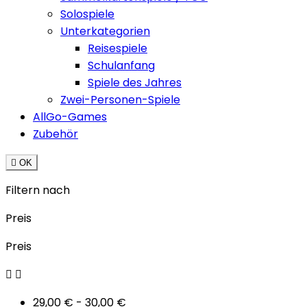
Solospiele
Unterkategorien
Reisespiele
Schulanfang
Spiele des Jahres
Zwei-Personen-Spiele
AllGo-Games
Zubehör

OK
Filtern nach
Preis
Preis


29,00 € - 30,00 €