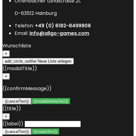
Offenbacher Landstraße 21,
D-63512 Hainburg
Telefon:
+49 (0) 6182-8499908
Email:
info@allgo-games.com
Wunschliste
×
add_circle_outline
Neue Liste anlegen
((modalTitle))
×
((confirmMessage))
((cancelText))
((modalDeleteText))
((title))
×
((label))
((cancelText))
((createText))