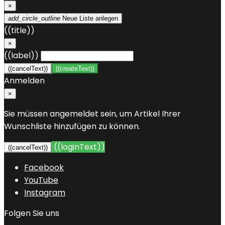
×
add_circle_outline
Neue Liste anlegen
((title))
×
((label))
((cancelText))
((createText))
Anmelden
×
Sie müssen angemeldet sein, um Artikel Ihrer
Wunschliste hinzufügen zu können.
((loginText))
((cancelText))
Facebook
YouTube
Instagram
Folgen Sie uns