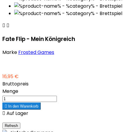


Fate Flip - Mein Königreich
Marke
Frosted Games
16,95 €
Bruttopreis
Menge

In den Warenkorb

Auf Lager