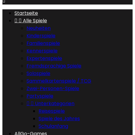

Startseite


Alle Spiele
Neuheiten
Kinderspiele
Familienspiele
Kennerspiele
Expertenspiele
Fremdsprachige Spiele
Solospiele
Sammelkartenspiele / TCG
Zwei-Personen-Spiele
Partyspiele


Unterkategorien
Reisespiele
Spiele des Jahres
Schulanfang
AllGo-Games