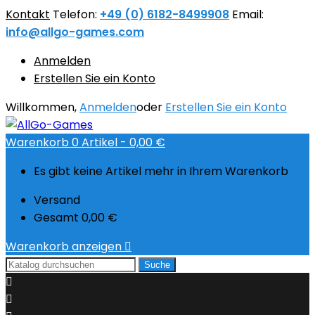
Kontakt
Telefon:
+49 (0) 6182-8499908
Email:
info@allgo-games.com
Anmelden
Erstellen Sie ein Konto
Willkommen,
Anmelden
oder
Erstellen Sie ein Konto
Warenkorb
0
Artikel -
0,00 €
Es gibt keine Artikel mehr in Ihrem Warenkorb
Versand
Gesamt
0,00 €
Warenkorb anzeigen

Suche

