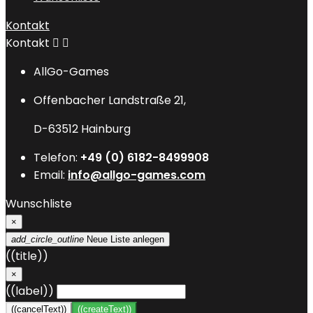
Kontakt
Kontakt


AllGo-Games
Offenbacher Landstraße 21,
D-63512 Hainburg
Telefon:
+49 (0) 6182-8499908
Email:
info@allgo-games.com
Wunschliste
×
add_circle_outline
Neue Liste anlegen
((title))
×
((label))
((cancelText))
((createText))