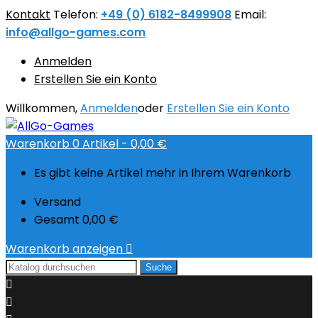
Kontakt
Telefon:
+49 (0) 6182-8499908
Email:
info@allgo-games.com
Anmelden
Erstellen Sie ein Konto
Willkommen,
Anmelden
oder
Erstellen Sie ein Konto
Warenkorb
0
Artikel -
0,00 €
Es gibt keine Artikel mehr in Ihrem Warenkorb
Versand
Gesamt
0,00 €
Warenkorb anzeigen

Suche

