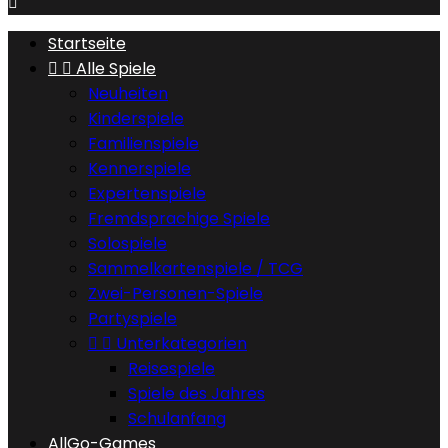

Startseite


Alle Spiele
Neuheiten
Kinderspiele
Familienspiele
Kennerspiele
Expertenspiele
Fremdsprachige Spiele
Solospiele
Sammelkartenspiele / TCG
Zwei-Personen-Spiele
Partyspiele


Unterkategorien
Reisespiele
Spiele des Jahres
Schulanfang
AllGo-Games