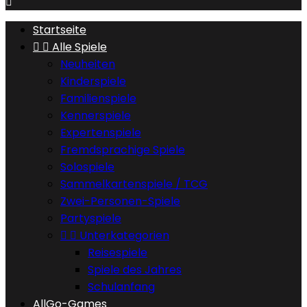

Startseite


Alle Spiele
Neuheiten
Kinderspiele
Familienspiele
Kennerspiele
Expertenspiele
Fremdsprachige Spiele
Solospiele
Sammelkartenspiele / TCG
Zwei-Personen-Spiele
Partyspiele


Unterkategorien
Reisespiele
Spiele des Jahres
Schulanfang
AllGo-Games