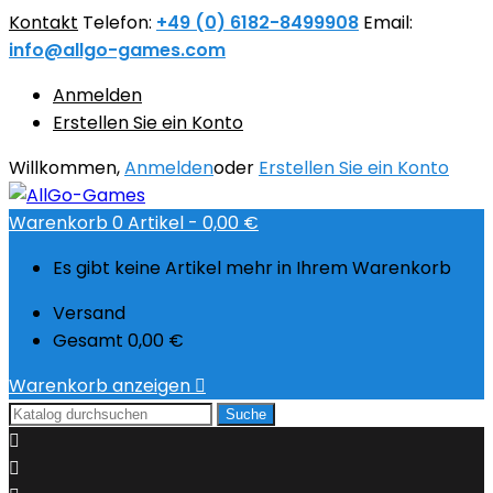
Kontakt
Telefon:
+49 (0) 6182-8499908
Email:
info@allgo-games.com
Anmelden
Erstellen Sie ein Konto
Willkommen,
Anmelden
oder
Erstellen Sie ein Konto
Warenkorb
0
Artikel -
0,00 €
Es gibt keine Artikel mehr in Ihrem Warenkorb
Versand
Gesamt
0,00 €
Warenkorb anzeigen

Suche

