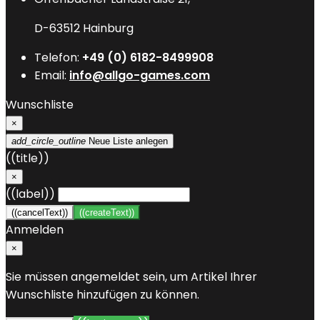
D-63512 Hainburg
Telefon:
+49 (0) 6182-8499908
Email:
info@allgo-games.com
Wunschliste
×
add_circle_outline
Neue Liste anlegen
((title))
×
((label))
((cancelText))
((createText))
Anmelden
×
Sie müssen angemeldet sein, um Artikel Ihrer
Wunschliste hinzufügen zu können.