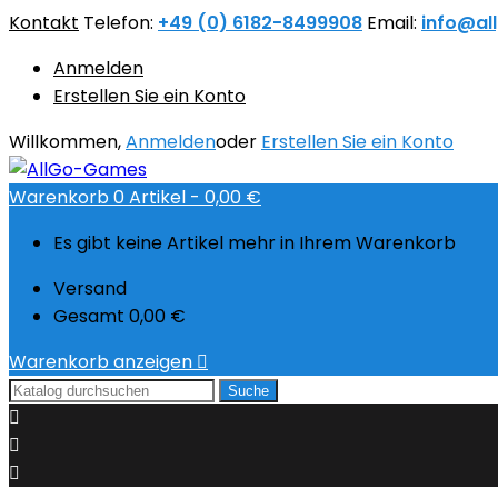
Kontakt
Telefon:
+49 (0) 6182-8499908
Email:
info@al
Anmelden
Erstellen Sie ein Konto
Willkommen,
Anmelden
oder
Erstellen Sie ein Konto
Warenkorb
0
Artikel -
0,00 €
Es gibt keine Artikel mehr in Ihrem Warenkorb
Versand
Gesamt
0,00 €
Warenkorb anzeigen

Suche


