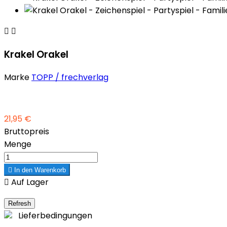


Krakel Orakel
Marke
TOPP / frechverlag
21,95 €
Bruttopreis
Menge

In den Warenkorb

Auf Lager
Lieferbedingungen