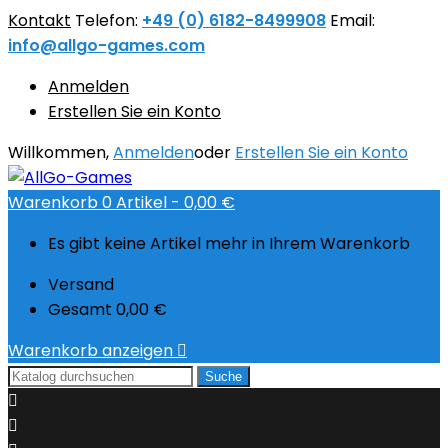
Kontakt
Telefon:
+49 (0) 6182-8499908
Email:
info@allgo-games.com
Anmelden
Erstellen Sie ein Konto
Willkommen,
Anmelden
oder
Erstellen Sie ein Konto
Warenkorb
0
Artikel -
0,00 €
Es gibt keine Artikel mehr in Ihrem Warenkorb
Versand
Gesamt
0,00 €
Warenkorb anzeigen

Suche

