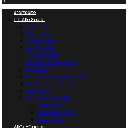

Startseite


Alle Spiele
Neuheiten
Kinderspiele
Familienspiele
Kennerspiele
Expertenspiele
Fremdsprachige Spiele
Solospiele
Sammelkartenspiele / TCG
Zwei-Personen-Spiele
Partyspiele


Unterkategorien
Reisespiele
Spiele des Jahres
Schulanfang
AllGo-Games