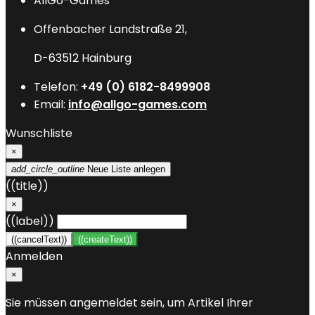
AllGo-Games
Offenbacher Landstraße 21,
D-63512 Hainburg
Telefon:
+49 (0) 6182-8499908
Email:
info@allgo-games.com
Wunschliste
×
add_circle_outline
Neue Liste anlegen
((title))
×
((label))
((cancelText))
((createText))
Anmelden
×
Sie müssen angemeldet sein, um Artikel Ihrer