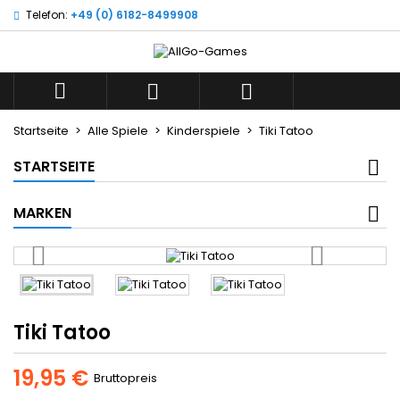
Telefon:
+49 (0) 6182-8499908
×
×
×
Wunschliste
((title))
Anmelden
Sie müssen angemeldet sein, um Artikel Ihrer
((label))



Wunschliste hinzufügen zu können.
add_circle_outline
Neue Liste anlegen
Startseite
Alle Spiele
Kinderspiele
Tiki Tatoo
((cancelText))
((loginText))
STARTSEITE
((cancelText))
((createText))
MARKEN
Tiki Tatoo
19,95 €
Bruttopreis