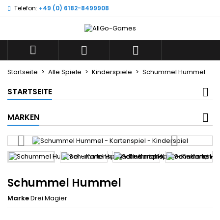
Telefon:
+49 (0) 6182-8499908
×
×
×
Wunschliste
((title))
Anmelden
Sie müssen angemeldet sein, um Artikel Ihrer
((label))



Wunschliste hinzufügen zu können.
add_circle_outline
Neue Liste anlegen
Startseite
Alle Spiele
Kinderspiele
Schummel Hummel
((cancelText))
((loginText))
STARTSEITE
((cancelText))
((createText))
MARKEN
Schummel Hummel
Marke
Drei Magier