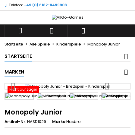
Telefon:
+49 (0) 6182-8499908
×
×
×
Wunschliste
((title))
Anmelden
Sie müssen angemeldet sein, um Artikel Ihrer
((label))



Wunschliste hinzufügen zu können.
add_circle_outline
Neue Liste anlegen
Startseite
Alle Spiele
Kinderspiele
Monopoly Junior
((cancelText))
((loginText))
STARTSEITE
((cancelText))
((createText))
MARKEN
Nicht auf Lager
Monopoly Junior
Artikel-Nr.
HASD1029
Marke
Hasbro