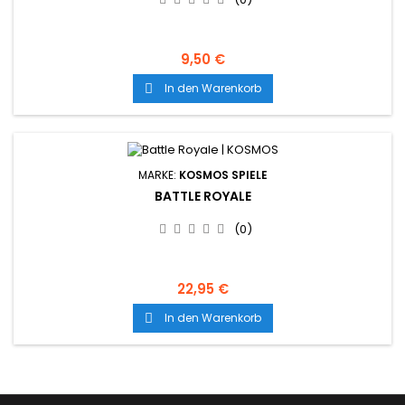
9,50 €
In den Warenkorb

MARKE:
KOSMOS SPIELE
BATTLE ROYALE
(0)
22,95 €
In den Warenkorb
