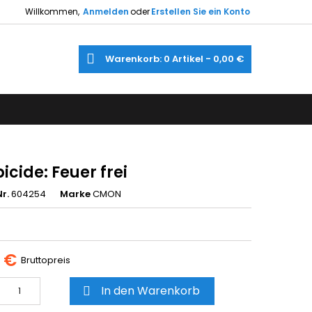
Willkommen,
Anmelden
oder
Erstellen Sie ein Konto
×
×
×
e
Warenkorb
0
Artikel -
0,00 €
gen
utline
gen
)
)
cide: Feuer frei
r.
604254
Marke
CMON
5 €
Bruttopreis
In den Warenkorb
