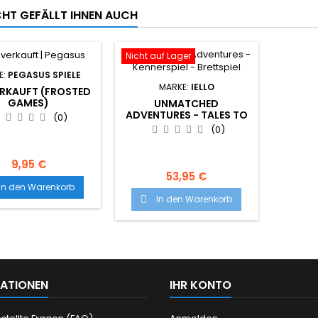
ICHT GEFÄLLT IHNEN AUCH
Nicht auf Lager
E:
PEGASUS SPIELE
MARKE:
IELLO
RKAUFT (FROSTED
GAMES)
UNMATCHED
ADVENTURES - TALES TO
(0)
AMAZE (DEUTSCHE
(0)
AUSGABE)
9,95 €
53,95 €
In den Warenkorb
In den Warenkorb

ATIONEN
IHR KONTO