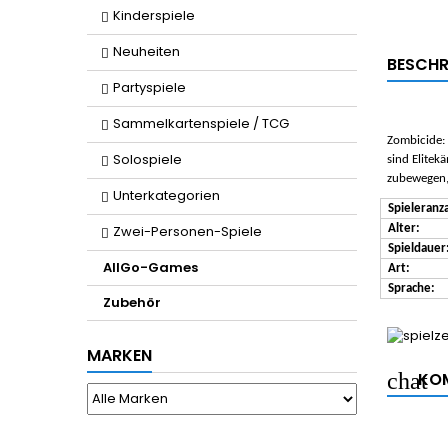
Kinderspiele
Neuheiten
BESCHR
Partyspiele
Sammelkartenspiele / TCG
Zombicide: 
Solospiele
sind Elitek
zubewegen, 
Unterkategorien
Spieleranza
Zwei-Personen-Spiele
Alter:
Spieldauer
AllGo-Games
Art:
Sprache:
Zubehör
MARKEN
KOM