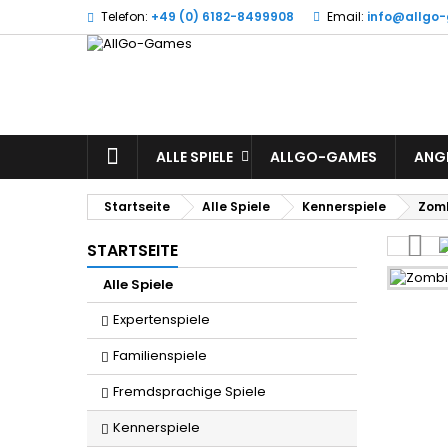
Telefon:
+49 (0) 6182-8499908
Email:
info@allgo
W
(
A
Si
((l
zu
STARTSEITE
ALLE SPIELE
ALLGO-GAMES
ANG
Startseite
Alle Spiele
Kennerspiele
Zomb
STARTSEITE
Alle Spiele
Expertenspiele
Familienspiele
Fremdsprachige Spiele
Kennerspiele