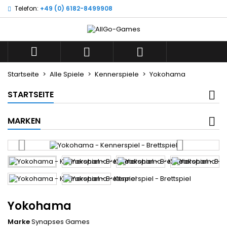
Telefon:
+49 (0) 6182-8499908
×
×
×
Wunschliste
((title))
Anmelden
Sie müssen angemeldet sein, um Artikel Ihrer
((label))



Wunschliste hinzufügen zu können.
add_circle_outline
Neue Liste anlegen
Startseite
Alle Spiele
Kennerspiele
Yokohama
((cancelText))
((loginText))
STARTSEITE
((cancelText))
((createText))
MARKEN
Yokohama
Marke
Synapses Games