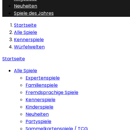
Neuheiten
Spiele des Jahres
Startseite
Alle Spiele
Kennerspiele
Würfelwelten
Startseite
Alle Spiele
Expertenspiele
Familienspiele
Fremdsprachige Spiele
Kennerspiele
Kinderspiele
Neuheiten
Partyspiele
Sammelkartenspiele / TCG