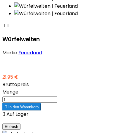


Würfelwelten
Marke
Feuerland
21,95 €
Bruttopreis
Menge

In den Warenkorb

Auf Lager