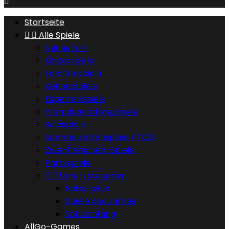

Startseite


Alle Spiele
Neuheiten
Kinderspiele
Familienspiele
Kennerspiele
Expertenspiele
Fremdsprachige Spiele
Solospiele
Sammelkartenspiele / TCG
Zwei-Personen-Spiele
Partyspiele


Unterkategorien
Reisespiele
Spiele des Jahres
Schulanfang
AllGo-Games