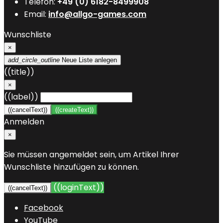
Telefon:
+49 (0) 6182-8499908
Email:
info@allgo-games.com
Wunschliste
×
add_circle_outline
Neue Liste anlegen
((title))
×
((label))
((cancelText))
((createText))
Anmelden
×
Sie müssen angemeldet sein, um Artikel Ihrer
Wunschliste hinzufügen zu können.
((loginText))
((cancelText))
Facebook
YouTube