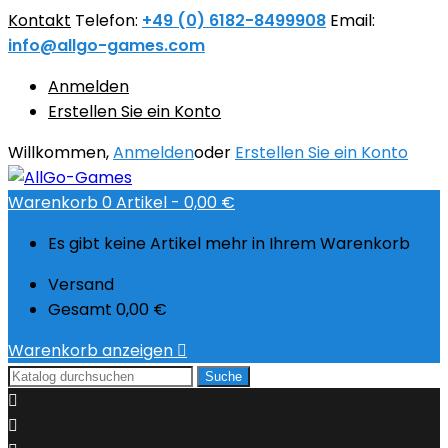
Kontakt
Telefon:
+49 (0) 6182-8499908
Email:
info@allgo-games.com
Anmelden
Erstellen Sie ein Konto
Willkommen,
Anmelden
oder
Erstellen Sie ein Konto
Warenkorb
0
Artikel -
0,00 €
Es gibt keine Artikel mehr in Ihrem Warenkorb
Versand
Gesamt
0,00 €
Warenkorb anzeigen

Suche

