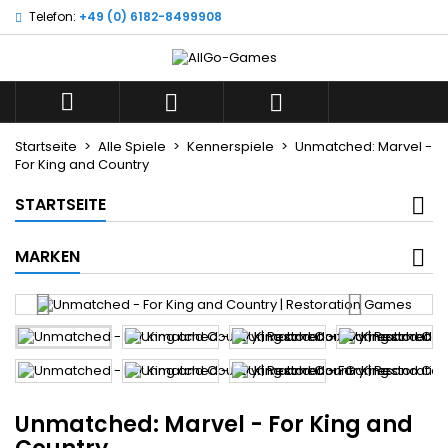
Telefon:
+49 (0) 6182-8499908
Wunschliste
((title))
Anmelden
Sie müssen angemeldet sein, um Artikel Ihrer Wunschliste
((label))



hinzufügen zu können.
add_circle_o
Neue Liste anl
Startseite
Alle Spiele
Kennerspiele
Unmatched: Marvel -
For King and Country
((cancelText))
((loginText
((cancelText))
((createText
STARTSEITE
MARKEN
Unmatched: Marvel - For King and