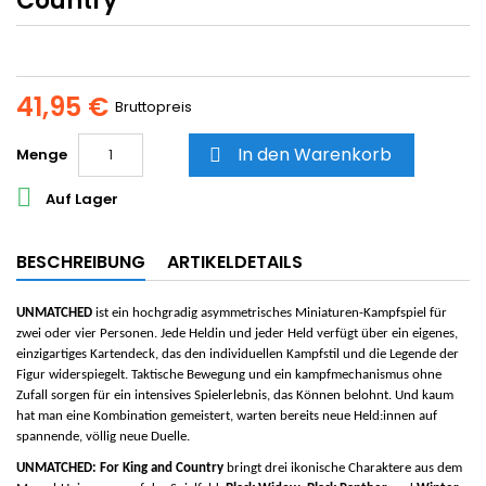
Country
41,95 €
Bruttopreis
In den Warenkorb
Menge


Auf Lager
BESCHREIBUNG
ARTIKELDETAILS
UNMATCHED
ist ein hochgradig asymmetrisches Miniaturen-Kampfspiel für
zwei oder vier Personen. Jede Heldin und jeder Held verfügt über ein eigenes,
einzigartiges Kartendeck, das den individuellen Kampfstil und die Legende der
Figur widerspiegelt. Taktische Bewegung und ein kampfmechanismus ohne
Zufall sorgen für ein intensives Spielerlebnis, das Können belohnt. Und kaum
hat man eine Kombination gemeistert, warten bereits neue Held:innen auf
spannende, völlig neue Duelle.
UNMATCHED: For King and Country
bringt drei ikonische Charaktere aus dem