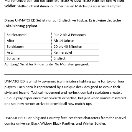
Marvel-Universum auf das Spielfeld:
Black Widow
,
Black Panther
und
Winter
Soldier
. Stelle dich mit ihnen in immer neuen Match-ups epischen Kämpfen!
Dieses UNMATCHED Set ist nur auf Englisch verfügbar. Es ist keine deutsche
Lokalisierung geplant.
Spieleranzahl:
Für 2 bis 3 Personen
Alter:
Ab 14 Jahren
Spieldauer:
20 bis 40 Minuten
Art:
Kennerspiel
Sprache:
Englisch
Achtung! Nicht für Kinder unter 36 Monaten geeignet.
________________________________________________________________________
UNMATCHED is a highly asymmetrical miniature fighting game for two or four
players. Each hero is represented by a unique deck designed to evoke their
style and legend. Tactical movement and no-luck combat resolution create a
unique play experience that rewards expertise, but just when you've mastered
one set, new heroes arrive to provide all new match-ups.
UNMATCHED
:
For King and Country features three characters from the Marvel
comics universe: Black Widow, Black Panther, and Winter Soldier.