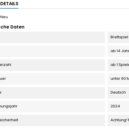
LDETAILS
Neu
sche Daten
Brettspiel
ab 14 Jah
anzahl
ab 1 Spiel
uer
unter 60 
e
Deutsch
nungsjahr
2024
sicherheit
Achtung! 