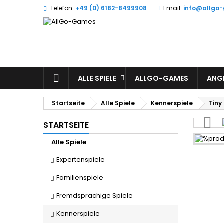
Telefon:
+49 (0) 6182-8499908
Email:
info@allgo
W
(
A
Si
((l
zu
STARTSEITE
ALLE SPIELE
ALLGO-GAMES
ANG
Startseite
Alle Spiele
Kennerspiele
Tiny
STARTSEITE
Alle Spiele
Expertenspiele
Familienspiele
Fremdsprachige Spiele
Kennerspiele