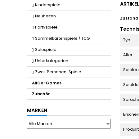
ARTIKE
Kinderspiele
Neuheiten
Zustand
Partyspiele
Techni
Sammelkartenspiele / TCG
Typ
Solospiele
Alter
Unterkategorien
Spieler
Zwei-Personen-Spiele
AllGo-Games
Spielda
Zubehör
Sprach
MARKEN
Erschei
Produkt