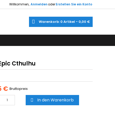
Willkommen,
Anmelden
oder
Erstellen Sie ein Konto
×
×
×
e
Warenkorb
0
Artikel -
0,00 €
gen
utline
gen
)
)
Epic Cthulhu
5 €
Bruttopreis
In den Warenkorb
