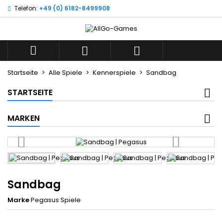
Telefon:
+49 (0) 6182-8499908
×
×
×
Wunschliste
((title))
Anmelden
Sie müssen angemeldet sein, um Artikel Ihrer
((label))



Wunschliste hinzufügen zu können.
add_circle_outline
Neue Liste anlegen
Startseite
Alle Spiele
Kennerspiele
Sandbag
((cancelText))
((loginText))
STARTSEITE
((cancelText))
((createText))
MARKEN
Sandbag
Marke
Pegasus Spiele