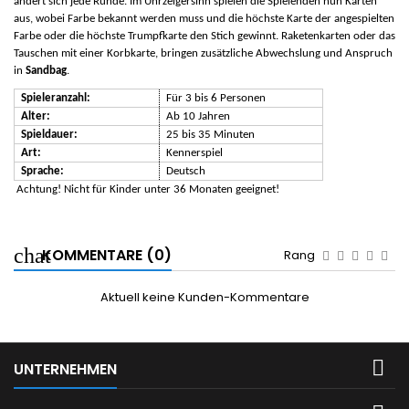
ändert sich jede Runde. Im Uhrzeigersinn spielen die Spielenden nun Karten
aus, wobei Farbe bekannt werden muss und die höchste Karte der angespielten
Farbe oder die höchste Trumpfkarte den Stich gewinnt. Raketenkarten oder das
Tauschen mit einer Korbkarte, bringen zusätzliche Abwechslung und Anspruch
in
Sandbag
.
Spieleranzahl:
Für 3 bis 6 Personen
Alter:
Ab 10 Jahren
Spieldauer:
25 bis 35 Minuten
Art:
Kennerspiel
Sprache:
Deutsch
Achtung! Nicht für Kinder unter 36 Monaten geeignet!
KOMMENTARE (0)
Rang
Aktuell keine Kunden-Kommentare

UNTERNEHMEN