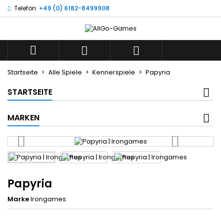
Telefon:
+49 (0) 6182-8499908
×
×
×
Wunschliste
((title))
Anmelden
Sie müssen angemeldet sein, um Artikel Ihrer
((label))



Wunschliste hinzufügen zu können.
add_circle_outline
Neue Liste anlegen
Startseite
Alle Spiele
Kennerspiele
Papyria
((cancelText))
((loginText))
STARTSEITE
((cancelText))
((createText))
MARKEN
Papyria
Marke
Irongames