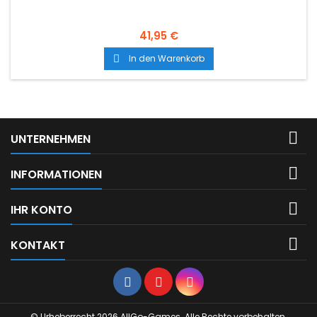
41,95 €
In den Warenkorb


UNTERNEHMEN

INFORMATIONEN

IHR KONTO

KONTAKT
Facebook
YouTube
Instagram
© Urheberrecht 2026 AllGo-Games. Alle Rechte vorbehalten.