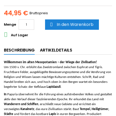
44,95 €
Bruttopreis
In den Warenkorb
Menge


Auf Lager
BESCHREIBUNG
ARTIKELDETAILS
Willkommen im alten Mesopotamien – der Wiege der Zivilisation!
Um 1500 v. Chr. erblüht das Zweistromland zwischen Euphrat und Tigris.
Fruchtbare Felder, ausgeklügelte Bewässerungssysteme und die Verehrung von
Religion und Wissen lassen mächtige Kulturen entstehen. Schrift, Rad und
Handel breiten sich aus, und hoch oben in den Bergen wartet ein besonders
begehrter Schatz: der tiefblaue
Lapislazuli
.
In
Papyria
übernehmt ihr die Führung eines aufstrebenden Volkes und gestaltet
aktiv den Verlauf dieser faszinierenden Epoche. Ihr erkundet das Land mit
Wanderern und Schiffen
, erschließt neue Gebiete und errichtet ein
verzweigtes
Kanalnetz
, das eure Zivilisation stärkt. Baut
Tempel, Heiligtümer,
Städte
und fördert das kostbare
Lapis
in euren Bergwerken. Produziert