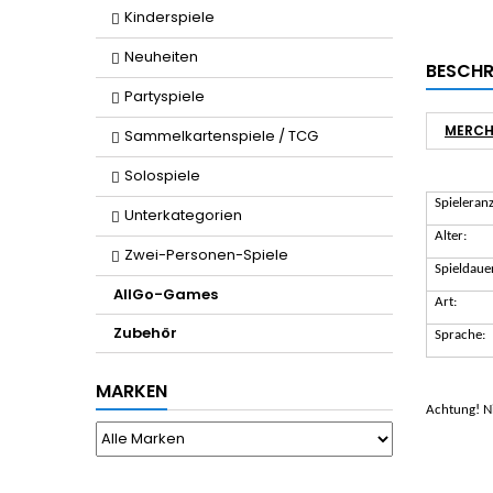
Kinderspiele
Neuheiten
BESCHR
Partyspiele
MERCH
Sammelkartenspiele / TCG
Solospiele
Spieleranz
Unterkategorien
Alter:
Zwei-Personen-Spiele
Spieldaue
AllGo-Games
Art:
Zubehör
Sprache:
MARKEN
Achtung! Ni