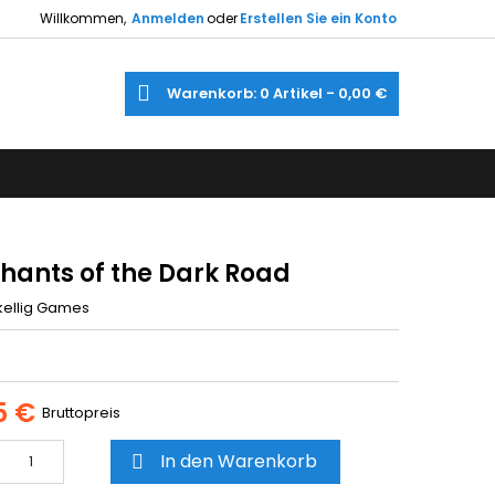
Willkommen,
Anmelden
oder
Erstellen Sie ein Konto
×
×
×
e
Warenkorb
0
Artikel -
0,00 €
gen
utline
gen
)
)
hants of the Dark Road
kellig Games
5 €
Bruttopreis
In den Warenkorb
