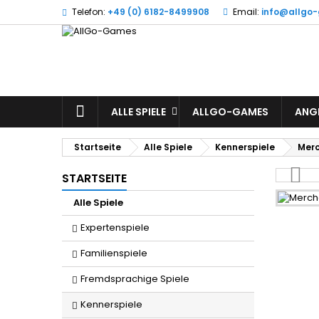
Telefon:
+49 (0) 6182-8499908
Email:
info@allgo
W
(
A
Si
((l
zu
STARTSEITE
ALLE SPIELE
ALLGO-GAMES
ANG
Startseite
Alle Spiele
Kennerspiele
Merc
STARTSEITE
Alle Spiele
Expertenspiele
Familienspiele
Fremdsprachige Spiele
Kennerspiele