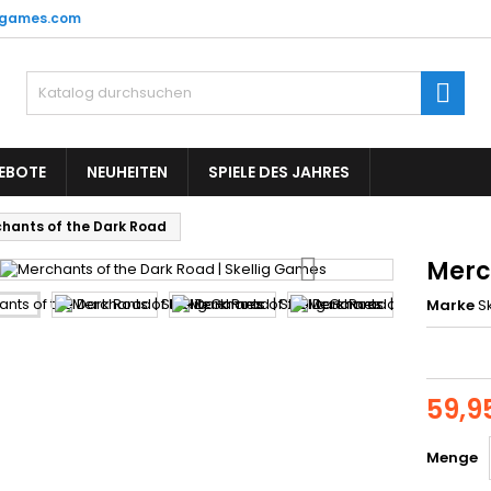
-games.com
unschliste
(title))
nmelden
Such
e müssen angemeldet sein, um Artikel Ihrer Wunschliste hinzufü
abel))
 können.
add_circle_o
Neue Liste anle
EBOTE
NEUHEITEN
SPIELE DES JAHRES
((cancelText))
((loginText)
hants of the Dark Road
((cancelText))
((createText)
Merc
Marke
S
59,9
Menge