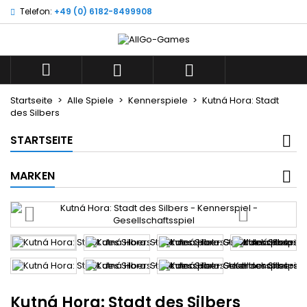
Telefon:
+49 (0) 6182-8499908
×
×
×
Wunschliste
((title))
Anmelden
Sie müssen angemeldet sein, um Artikel Ihrer
((label))



Wunschliste hinzufügen zu können.
add_circle_outline
Neue Liste anlegen
Startseite
Alle Spiele
Kennerspiele
Kutná Hora: Stadt
des Silbers
((cancelText))
((loginText))
((cancelText))
((createText))
STARTSEITE
MARKEN
Kutná Hora: Stadt des Silbers