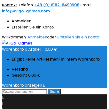
Kontakt
Telefon:
+49 (0) 6182-8499908
Email:
info@allgo-games.com
Anmelden
Erstellen Sie ein Konto
Willkommen,
Anmelden
oder
Erstellen Sie ein Konto
Warenkorb
0
Artikel -
0,00 €
Es gibt keine Artikel mehr in Ihrem Warenkorb
Versand
Gesamt
0,00 €
Warenkorb anzeigen

Suche

