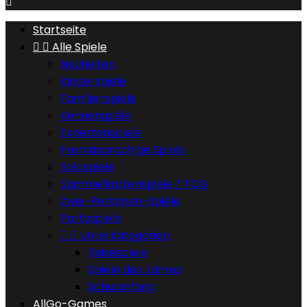

Startseite


Alle Spiele
Neuheiten
Kinderspiele
Familienspiele
Kennerspiele
Expertenspiele
Fremdsprachige Spiele
Solospiele
Sammelkartenspiele / TCG
Zwei-Personen-Spiele
Partyspiele


Unterkategorien
Reisespiele
Spiele des Jahres
Schulanfang
AllGo-Games