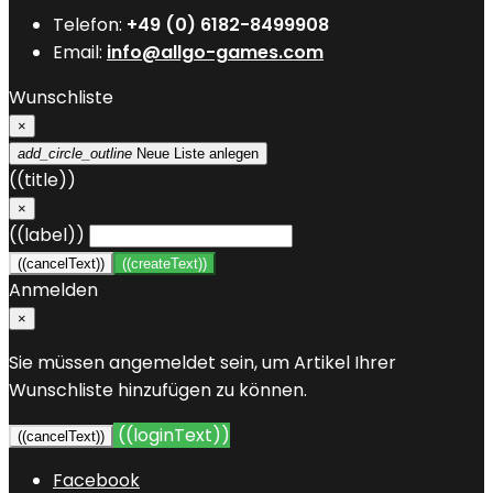
Telefon:
+49 (0) 6182-8499908
Email:
info@allgo-games.com
Wunschliste
×
add_circle_outline
Neue Liste anlegen
((title))
×
((label))
((cancelText))
((createText))
Anmelden
×
Sie müssen angemeldet sein, um Artikel Ihrer
Wunschliste hinzufügen zu können.
((loginText))
((cancelText))
Facebook