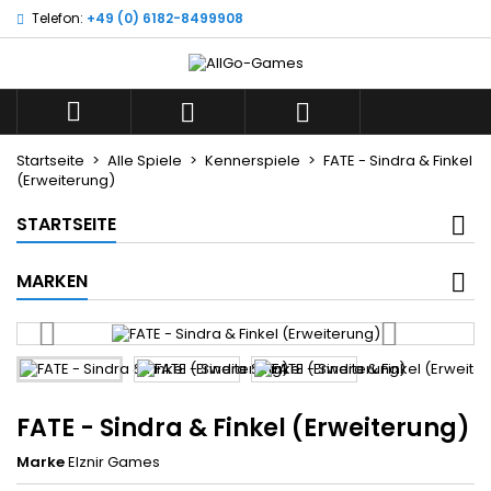
Telefon:
+49 (0) 6182-8499908
×
×
×
Wunschliste
((title))
Anmelden
Sie müssen angemeldet sein, um Artikel Ihrer
((label))



Wunschliste hinzufügen zu können.
add_circle_outline
Neue Liste anlegen
Startseite
Alle Spiele
Kennerspiele
FATE - Sindra & Finkel
(Erweiterung)
((cancelText))
((loginText))
((cancelText))
((createText))
STARTSEITE
MARKEN
FATE - Sindra & Finkel (Erweiterung)
Marke
Elznir Games